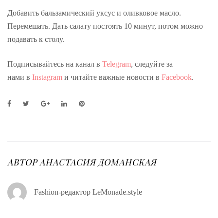
Добавить бальзамический уксус и оливковое масло.
Перемешать. Дать салату постоять 10 минут, потом можно
подавать к столу.
Подписывайтесь на канал в
Telegram
, следуйте за
нами в
Instagram
и читайте важные новости в
Facebook
.
F
T
G
L
P
a
w
o
i
i
c
i
o
n
n
e
t
g
k
t
b
t
l
e
e
o
e
e
d
r
o
r
+
I
e
АВТОР
АНАСТАСИЯ ДОМАНСКАЯ
k
n
s
t
Fashion-редактор LeMonade.style