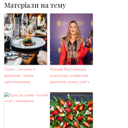
Матеріали на тему
Салат с лососем и
Наталія Могилевська
рукколой: легкое
поділилась особистим
приготовление
рецептом салату олів’є