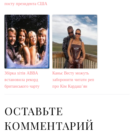
посту президента США
Збірка хітів ABBA
Каньє Весту можуть
встановила рекорд
заборонити читати реп
британського чарту
про Кім Кардаш’ян
ОСТАВЬТЕ
КОММЕНТАРИЙ