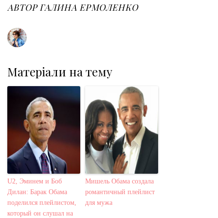
o
r
+
I
e
АВТОР
ГАЛИНА ЕРМОЛЕНКО
k
n
s
t
Матеріали на тему
U2, Эминем и Боб
Мишель Обама создала
Дилан: Барак Обама
романтичный плейлист
поделился плейлистом,
для мужа
который он слушал на