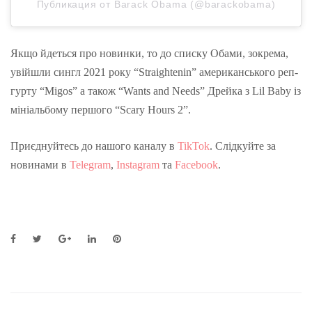
Публикация от Barack Obama (@barackobama)
Якщо йдеться про новинки, то до списку Обами, зокрема,
увійшли сингл 2021 року “Straightenin” американського реп-
гурту “Migos” а також “Wants and Needs” Дрейка з Lil Baby із
мініальбому першого “Scary Hours 2”.
Приєднуйтесь до нашого каналу в
TikTok
. Слідкуйте за
новинами в
Telegram
,
Instagram
та
Facebook
.
F
T
G
L
P
a
w
o
i
i
c
i
o
n
n
e
t
g
k
t
b
t
l
e
e
o
e
e
d
r