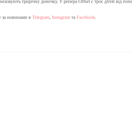
иховують трирічну донечку. У репера Offset є троє дітей від поп
е за новинами в
Telegram
,
Instagram
та
Facebook
.