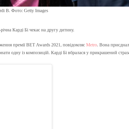
rdi B. Фото: Getty Images
річна Карді Бі чекає на другу дитину.
дження премії BET Awards 2021, повідомляє
Metro
. Вона приєднал
иконати одну із композицій. Карді Бі вбралася у прикрашений стра