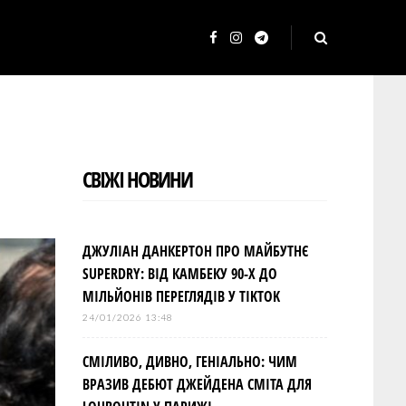
F
I
T
a
n
e
c
s
l
e
t
e
b
a
g
СВІЖІ НОВИНИ
o
g
r
o
r
a
k
a
m
ДЖУЛІАН ДАНКЕРТОН ПРО МАЙБУТНЄ
m
SUPERDRY: ВІД КАМБЕКУ 90-Х ДО
МІЛЬЙОНІВ ПЕРЕГЛЯДІВ У TIKTOK
24/01/2026 13:48
СМІЛИВО, ДИВНО, ГЕНІАЛЬНО: ЧИМ
ВРАЗИВ ДЕБЮТ ДЖЕЙДЕНА СМІТА ДЛЯ