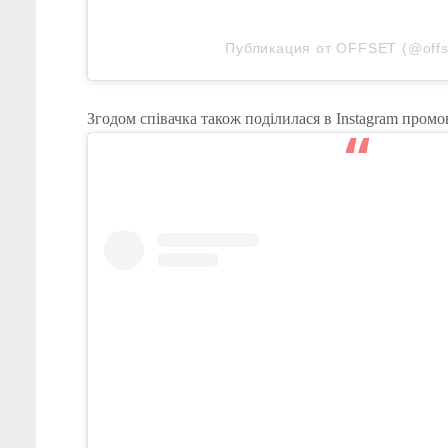
Публикация от OFFSET (@offs
Згодом співачка також поділилася в Instagram пром