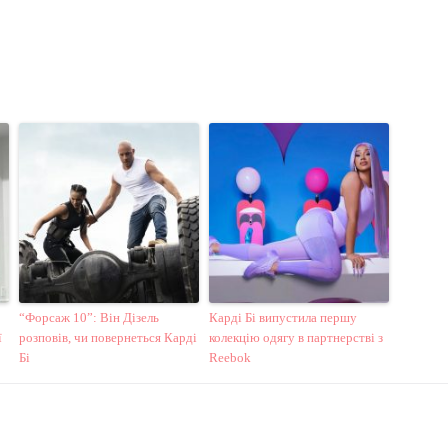
“Форсаж 10”: Він Дізель
Карді Бі випустила першу
ї
розповів, чи повернеться Карді
колекцію одягу в партнерстві з
Бі
Reebok