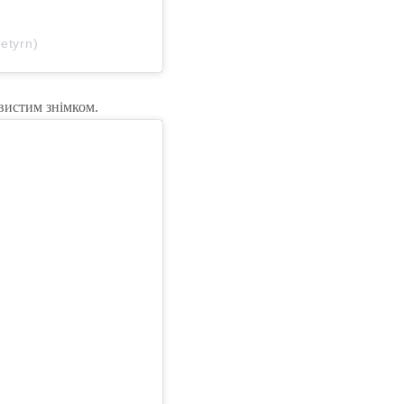
etyrn)
овистим знімком.