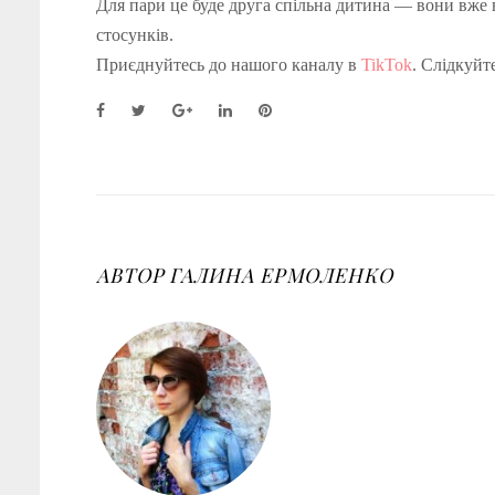
Для пари це буде друга спільна дитина — вони вже в
стосунків.
Приєднуйтесь до нашого каналу в
TikTok
. Слідкуйт
F
T
G
L
P
a
w
o
i
i
c
i
o
n
n
e
t
g
k
t
b
t
l
e
e
o
e
e
d
r
o
r
+
I
e
k
n
s
АВТОР
ГАЛИНА ЕРМОЛЕНКО
t