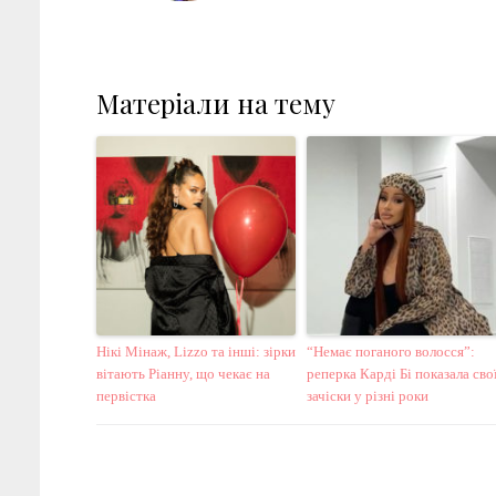
Матеріали на тему
Нікі Мінаж, Lizzo та інші: зірки
“Немає поганого волосся”:
вітають Ріанну, що чекає на
реперка Карді Бі показала сво
первістка
зачіски у різні роки