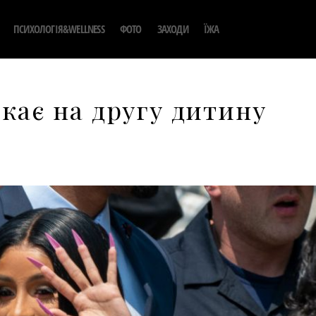
ПСИХОЛОГІЯ&WELLNESS
ФОТО
ЗАХОДИ
ЇЖА
екає на другу дитину