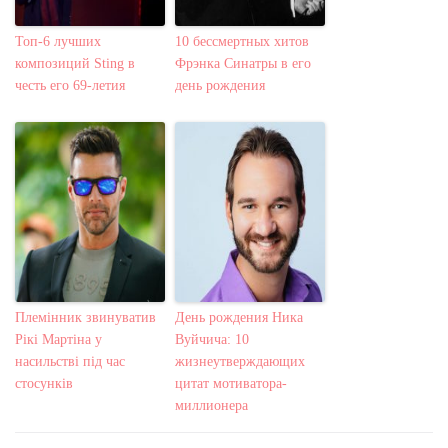
Топ-6 лучших
10 бессмертных хитов
композиций Sting в
Фрэнка Синатры в его
честь его 69-летия
день рождения
Племінник звинуватив
День рождения Ника
Рікі Мартіна у
Вуйчича: 10
насильстві під час
жизнеутверждающих
стосунків
цитат мотиватора-
миллионера