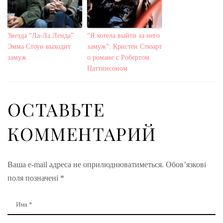
Звезда “Ла-Ла Ленда”
“Я хотела выйти за него
Эмма Стоун выходит
замуж”: Кристен Стюарт
замуж
о романе с Робертом
Паттинсоном
ОСТАВЬТЕ
КОММЕНТАРИЙ
Ваша e-mail адреса не оприлюднюватиметься.
Обов’язкові
поля позначені
*