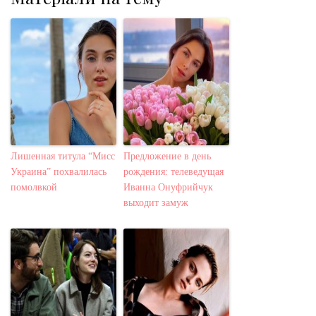
Лишенная титула “Мисс
Предложение в день
Украина” похвалилась
рождения: телеведущая
помолвкой
Иванна Онуфрийчук
выходит замуж