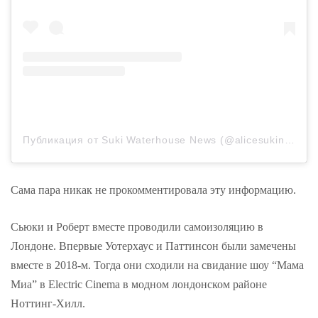
Публикация от Suki Waterhouse News (@alicesukinews)
2
Сама пара никак не прокомментировала эту информацию.
Сьюки и Роберт вместе проводили самоизоляцию в
Лондоне. Впервые Уотерхаус и Паттинсон были замечены
вместе в 2018-м. Тогда они сходили на свидание шоу “Мама
Миа” в Electric Cinema в модном лондонском районе
Ноттинг-Хилл.