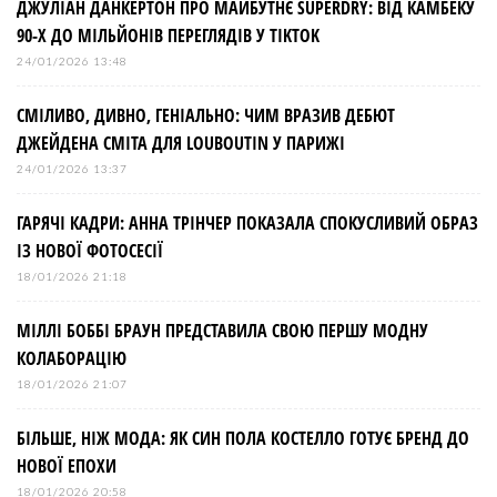
ДЖУЛІАН ДАНКЕРТОН ПРО МАЙБУТНЄ SUPERDRY: ВІД КАМБЕКУ
90-Х ДО МІЛЬЙОНІВ ПЕРЕГЛЯДІВ У TIKTOK
24/01/2026 13:48
СМІЛИВО, ДИВНО, ГЕНІАЛЬНО: ЧИМ ВРАЗИВ ДЕБЮТ
ДЖЕЙДЕНА СМІТА ДЛЯ LOUBOUTIN У ПАРИЖІ
24/01/2026 13:37
ГАРЯЧІ КАДРИ: АННА ТРІНЧЕР ПОКАЗАЛА СПОКУСЛИВИЙ ОБРАЗ
ІЗ НОВОЇ ФОТОСЕСІЇ
18/01/2026 21:18
МІЛЛІ БОББІ БРАУН ПРЕДСТАВИЛА СВОЮ ПЕРШУ МОДНУ
КОЛАБОРАЦІЮ
18/01/2026 21:07
БІЛЬШЕ, НІЖ МОДА: ЯК СИН ПОЛА КОСТЕЛЛО ГОТУЄ БРЕНД ДО
НОВОЇ ЕПОХИ
18/01/2026 20:58