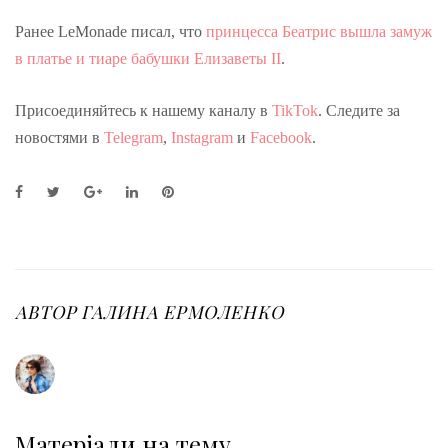
Ранее LeMonade писал, что
принцесса Беатрис вышла замуж
в платье и тиаре бабушки Елизаветы II
.
Присоединяйтесь к нашему каналу в
TikTok
. Следите за
новостями в
Telegram
,
Instagram
и
Facebook
.
F
T
G
L
P
a
w
o
i
i
c
i
o
n
n
e
t
g
k
t
b
t
l
e
e
o
e
e
d
r
o
r
+
I
e
АВТОР
ГАЛИНА ЕРМОЛЕНКО
k
n
s
t
Матеріали на тему