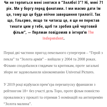
Чи не терпиться мені знятися в “Хеллбої 3″? Ні, мені 71
рік. Ми у боргу перед фанатами. І ми маємо дати їм
це, тому що це буде епічне завершення трилогії. Так
що, Гільєрмо, якщо ти читаєш це, я ще не перестав
тикати цим у тебе, щоб ти зробив цей чортовий
фільм”, — Перлман повідомив в інтерв’ю
The
Independent
.
Перші дві частини пригод пекельного супергероя – “Герой з
пекла” та “Золота армія” – вийшли у 2004 та 2008 роках.
Фільми сподобалися глядачам та критикам, проте загальні
збори не задовольнили кінокомпанію Universal Pictures.
У 2019 році відбулася прем’єра перезапуску франшизи з
рейтингом 18+ без участі дель Торо, проте фільм повністю
провалився у прокаті та отримав 5 номінацій на антипремію
“Золота малина”.