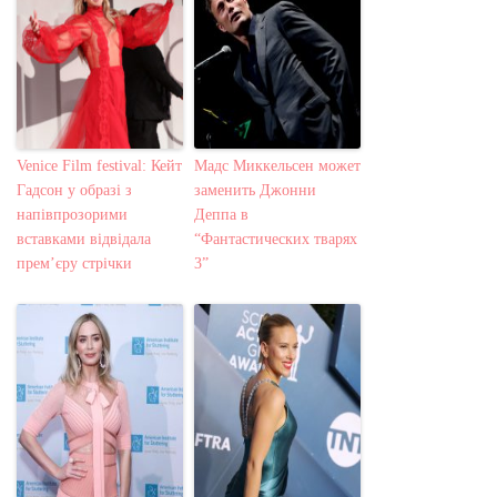
Venice Film festival: Кейт
Мадс Миккельсен может
Гадсон у образі з
заменить Джонни
напівпрозорими
Деппа в
вставками відвідала
“Фантастических тварях
прем’єру стрічки
3”