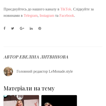
Приєднуйтесь до нашого каналу в
TikTok
. Слідкуйте за
новинами в
Telegram
,
Instagram
та
Facebook
.
F
T
G
L
P
a
w
o
i
i
c
i
o
n
n
e
t
g
k
t
b
t
l
e
e
o
e
e
d
r
o
r
+
I
e
АВТОР
ЕВЕЛІНА ЛИТВИНОВА
k
n
s
t
Головний редактор LeMonade.style
Матеріали на тему