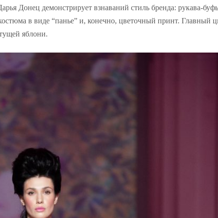
арья Донец демонстрирует взнаваний стиль бренда: рукава-буфы
костюма в виде “панье” и, конечно, цветочный принт. Главный ц
тущей яблони.