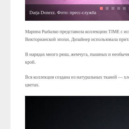
Darja Donezz. Фото: пресс-служба
Марина Рыбалко представила коллекцию TIME с ис
Викторианской эпохи. Дизайнер использовала при
В нарядах много рюш, жемчуга, пышных и необычн
крой.
Вся коллекция создана из натуральных тканей — хл
цветах.