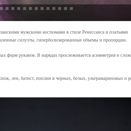
панскими мужскими костюмами в стиле Ренессанса и платьями
таленные силуэты, гиперболизированные объемы и пропорции.
ых форм рукавов. В нарядах прослеживается асимметрия и сло
опок, лен, батист, поплин в черных, белых, ультрамариновых и 