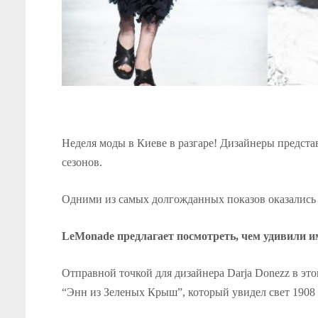
Неделя моды в Киеве в разгаре! Дизайнеры предст
сезонов.
Одними из самых долгожданных показов оказались
LeMonade предлагает посмотреть, чем удивили 
Отправной точкой для дизайнера Darja Donezz в э
“Энн из Зеленых Крыш”, который увидел свет 1908