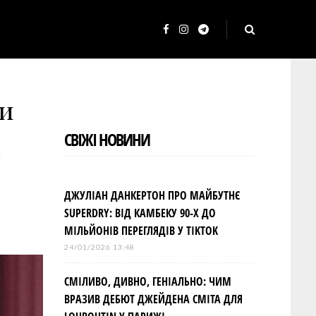
F
I
T
a
n
e
c
s
l
ли
e
t
e
b
a
g
n
СВІЖІ НОВИНИ
o
g
r
o
r
a
k
a
m
ДЖУЛІАН ДАНКЕРТОН ПРО МАЙБУТНЄ
m
SUPERDRY: ВІД КАМБЕКУ 90-Х ДО
МІЛЬЙОНІВ ПЕРЕГЛЯДІВ У TIKTOK
24/01/2026 13:48
СМІЛИВО, ДИВНО, ГЕНІАЛЬНО: ЧИМ
ВРАЗИВ ДЕБЮТ ДЖЕЙДЕНА СМІТА ДЛЯ