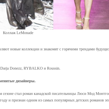
Коллаж LeMonade
авляют новые коллекции и знакомят с горячими трендами будущи
 Darja Donezz, RYBALKO и Roussin.
именитые дизайнеры.
том сезоне стал роман канадской писательницы Люси Мод Монтг
 году и признан одним из самых популярных детских романов эп