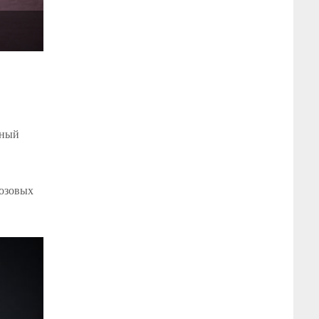
Darja Donezz. Фото: пресс-служба
жный
розовых