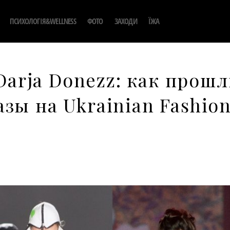
ПСИХОЛОГІЯ&WELLNESS
ФОТО
ЗАХОДИ
ЇЖА
 Darja Donezz: как прош
зы на Ukrainian Fashio