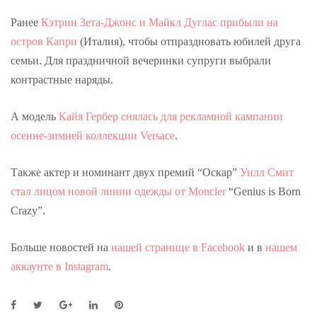
Ранее
Кэтрин Зета-Джонс и Майкл Дуглас прибыли на
остров Капри
(Италия), чтобы отпраздновать юбилей друга
семьи.
Для праздничной вечеринки супруги выбрали
контрастные наряды.
А модель
Кайя Гербер снялась для рекламной кампании
осенне-зимней коллекции Versace
.
Также актер и номинант двух премий “Оскар”
Уилл Смит
стал лицом новой линии одежды от Moncler
“Genius is Born
Crazy”.
Больше новостей на
нашей странице в Facebook
и в
нашем
аккаунте в Instagram
.