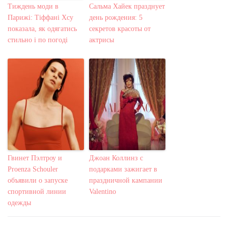
Тиждень моди в
Сальма Хайек празднует
Парижі: Тіффані Хсу
день рождения: 5
показала, як одягатись
секретов красоты от
стильно і по погоді
актрисы
Гвинет Пэлтроу и
Джоан Коллинз с
Proenza Schouler
подарками зажигает в
объявили о запуске
праздничной кампании
спортивной линии
Valentino
одежды