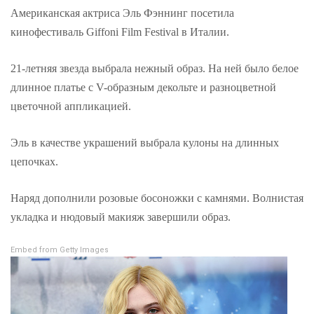
Американская актриса Эль Фэннинг посетила
кинофестиваль Giffoni Film Festival в Италии.
21-летняя звезда выбрала нежный образ. На ней было белое
длинное платье с V-образным декольте и разноцветной
цветочной аппликацией.
Эль в качестве украшений выбрала кулоны на длинных
цепочках.
Наряд дополнили розовые босоножки с камнями. Волнистая
укладка и нюдовый макияж завершили образ.
Embed from Getty Images