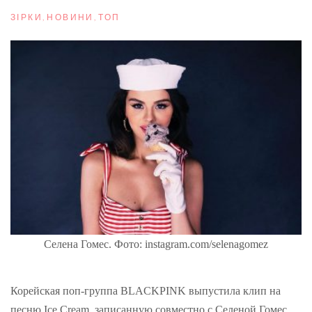
ЗІРКИ
,
НОВИНИ
,
ТОП
Селена Гомес. Фото: instagram.com/selenagomez
Корейская поп-группа BLACKPINK выпустила клип на
песню Ice Cream, записанную совместно с Селеной Гомес.