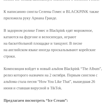
К написанию сингла Селены Гомес и BLACKPINK также
приложила руку Ариана Гранде.
В задорном ролике Гомес и Blackpink едят мороженое,
катаются на фургоне и велосипедах, играют
на баскетбольной площадке и танцуют. В песне
на английском языке иногда проскальзывают корейские
строки.
Композиция войдет в новый альбом Blackpink “The Album”,
релиз которого назначен на 2 октября. Первым синглом с
альбома стала песня “How You Like That”, вышедшая 26
июня и ставшая вирусной в TikTok.
Предлагаем посмотреть “Ice Cream”: