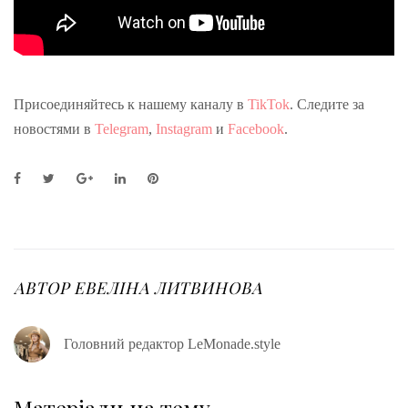
Присоединяйтесь к нашему каналу в
TikTok
. Следите за
новостями в
Telegram
,
Instagram
и
Facebook
.
F
T
G
L
P
a
w
o
i
i
c
i
o
n
n
e
t
g
k
t
b
t
l
e
e
o
e
e
d
r
o
r
+
I
e
АВТОР
ЕВЕЛІНА ЛИТВИНОВА
k
n
s
t
Головний редактор LeMonade.style
Матеріали на тему