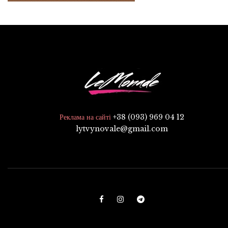
+38 (093) 969 04 12
Реклама на сайті
lytvynovale@gmail.com
F
I
T
a
n
e