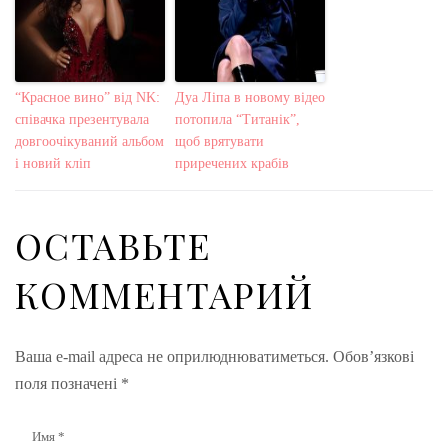
“Красное вино” від NK:
Дуа Ліпа в новому відео
співачка презентувала
потопила “Титанік”,
довгоочікуваний альбом
щоб врятувати
і новий кліп
приречених крабів
ОСТАВЬТЕ
КОММЕНТАРИЙ
Ваша e-mail адреса не оприлюднюватиметься.
Обов’язкові
поля позначені
*