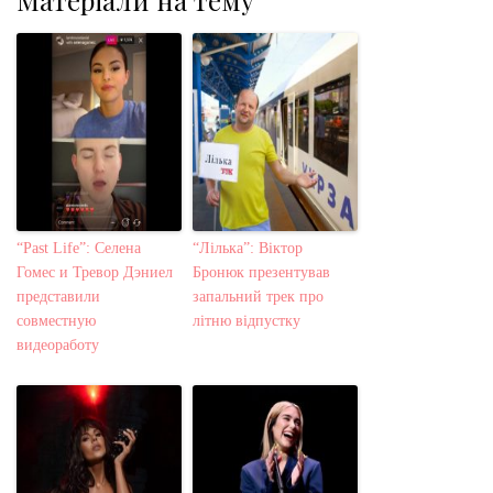
“Past Life”: Селена
“Лілька”: Віктор
Гомес и Тревор Дэниел
Бронюк презентував
представили
запальний трек про
совместную
літню відпустку
видеоработу