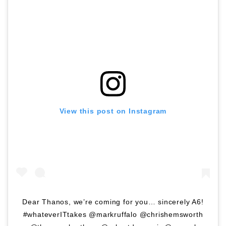
View this post on Instagram
Dear Thanos, we’re coming for you… sincerely A6!
#whateverITtakes @markruffalo @chrishemsworth