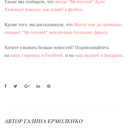
Также мы сообщали, что
звезда “Мстителей” Крис
Хемсворт показал, как играет в футбол
.
Кроме того, мы рассказывали, что
Marvel еще до премьеры
покажет “Мстителей” неизлечимо больному фанату.
Хотите узнавать больше новостей? Подписывайтесь
на
нашу страницу в Facebook
и на
наш аккаунт в Instagram
.
F
T
G
L
P
a
w
o
i
i
c
i
o
n
n
e
t
g
k
t
b
t
l
e
e
o
e
e
d
r
o
r
+
I
e
АВТОР
ГАЛИНА ЕРМОЛЕНКО
k
n
s
t