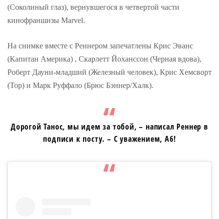
(Соколиный глаз), вернувшегося в четвертой части
кинофраншизы Marvel.
На снимке вместе с Реннером запечатлены Крис Эванс
(Капитан Америка) , Скарлетт Йоханссон (Черная вдова),
Роберт Дауни-младший (Железный человек), Крис Хемсворт
(Тор) и Марк Руффало (Брюс Бэннер/Халк).
Дорогой Танос, мы идем за тобой, – написал Реннер в
подписи к посту. – С уважением, А6!