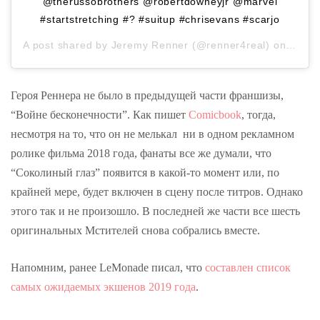
@therussobrothers @robertdowneyjr @marvel
#startstretching #? #suitup #chrisevans #scarjo
A post shared by
Jeremy Renner
(@renner4real) on
Mar 2
Героя Реннера не было в предыдущей части франшизы,
“Войне бесконечности”. Как пишет
Comicbook
, тогда,
несмотря на то, что он не мелькал ни в одном рекламном
ролике фильма 2018 года, фанаты все же думали, что
“Соколиный глаз” появится в какой-то момент или, по
крайней мере, будет включен в сцену после титров. Однако
этого так и не произошло. В последней же части все шесть
оригинальных Мстителей снова собрались вместе.
Напомним, ранее LeMonade писал, что
составлен список
самых ожидаемых экшенов 2019 года
.