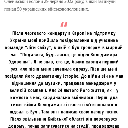
Оленівській колонії 29 червня 2022 року, в якій загинули
понад 50 українських військовополонених.
Після чергового концерту в Європі на підтримку
України мені прийшло повідомлення від учасника
команди “Ліги Сміху”, в якій я був тренером в мирний
час: “Подивися, будь ласка, це відео Володимира
Удовенка”. Я не знав, хто це, бачив хлопця перший
раз, але пісня мене зачепила одразу. Пізніше мені
повідали його драматичну історію. До війни він не мав
відношення до музики, працював менеджером у
великій компанії. Але 24 лютого його життя, як і у
кожного з нас, кардинально змінилося. Перші два
тижні війни Володимир зі своєю сім’єю ховався в
підвалі в Бучі. Там він і написав свою першу пісню.
Після звільнення Київської області він повернувся
додому, почав записуватися на студії, продовжував