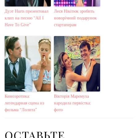
Дуэт Hurts презентовал
Леся Нікітюк зробить
клип на песню “All I
новорічний подарунок
Have To Give”
стартаперам
Киноэротика:
Вікторія Маремуха
легендарная сцена из
народила первістка:
фильма “Лолита”
фото
ОСТАВЬТЕ