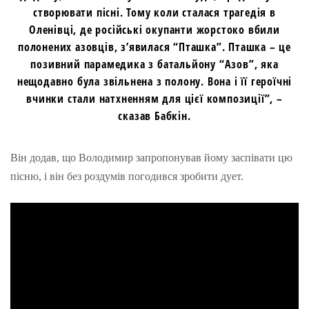
створювати пісні. Тому коли сталася трагедія в
Оленівці, де російські окупанти жорстоко вбили
полонених азовців, з’явилася “Пташка”. Пташка – це
позивний парамедика з батальйону “Азов”, яка
нещодавно була звільнена з полону. Вона і її героїчні
вчинки стали натхненням для цієї композиції”, –
сказав Бабкін.
Він додав, що Володимир запропонував йому заспівати цю
пісню, і він без роздумів погодився зробити дует.