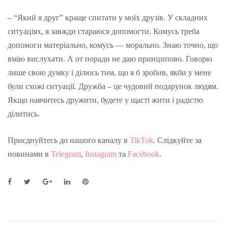
– “Який я друг” краще спитати у моїх друзів. У складних
ситуаціях, я завжди стараюся допомогти. Комусь треба
допомоги матеріально, комусь — морально. Знаю точно, що
вмію вислухати. А от поради не даю принципово. Говорю
лише свою думку і ділюсь тим, що я б зробив, якби у мене
були схожі ситуації. Дружба – це чудовий подарунок людям.
Якщо навчитесь дружити, будете у щасті жити і радістю
ділитись.
Приєднуйтесь до нашого каналу в
TikTok
. Слідкуйте за
новинами в
Telegram
,
Instagram
та
Facebook
.
F
T
G
L
P
a
w
o
i
i
c
i
o
n
n
e
t
g
k
t
b
t
l
e
e