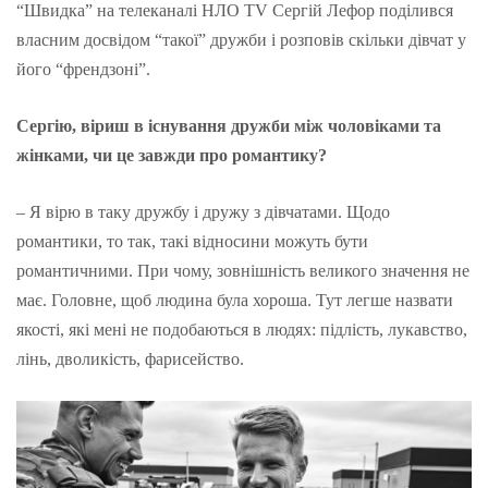
“Швидка” на телеканалі НЛО TV Сергій Лефор поділився
власним досвідом “такої” дружби і розповів скільки дівчат у
його “френдзоні”.
Сергію, віриш в існування дружби між чоловіками та
жінками, чи це завжди про романтику?
– Я вірю в таку дружбу і дружу з дівчатами. Щодо
романтики, то так, такі відносини можуть бути
романтичними. При чому, зовнішність великого значення не
має. Головне, щоб людина була хороша. Тут легше назвати
якості, які мені не подобаються в людях: підлість, лукавство,
лінь, дволикість, фарисейство.