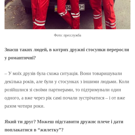
Фото: пресслужба
Знаєш таких людей, в котрих дружні стосунки переросли
у романтичні?
– У моїх друзів була схожа ситуація. Вони товаришували
декілька років, але були у стосунках з іншими людьми. Коли
розійшлися зі своїми партнерами, то підтримували один
одного, а вже через рік самі почали зустрічатися – і от вже
разом чотири роки.
Який ти друг? Можеш підставити дружнє плече і дати
поплакатися в “жилетку”?