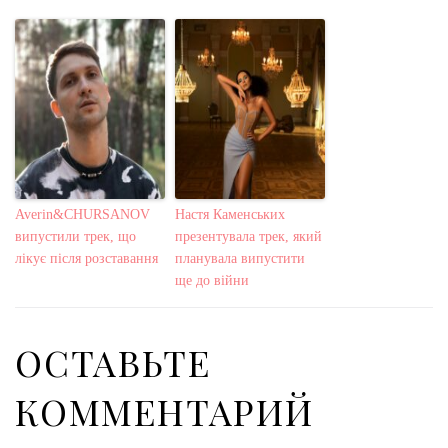
Averin&CHURSANOV
Настя Каменських
випустили трек, що
презентувала трек, який
лікує після розставання
планувала випустити
ще до війни
ОСТАВЬТЕ
КОММЕНТАРИЙ