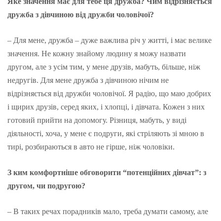
Яке значення має для тебе ця дружба? Чим відрізняється
дружба з дівчиною від дружби чоловічої?
– Для мене, дружба – дуже важлива річ у житті, і має велике
значення. Не кожну знайому людину я можу назвати
другом, але з усім тим, у мене друзів, мабуть, більше, ніж
недругів. Для мене дружба з дівчиною нічим не
відрізняється від дружби чоловічої. Я радію, що маю добрих
і щирих друзів, серед яких, і хлопці, і дівчата. Кожен з них
готовий прийти на допомогу. Різниця, мабуть, у виді
діяльності, хоча, у мене є подруги, які стріляють зі мною в
тирі, розбираються в авто не гірше, ніж чоловіки.
З ким комфортніше обговорити “потенційних дівчат”: з
другом, чи подругою?
– В таких речах порадників мало, треба думати самому, але