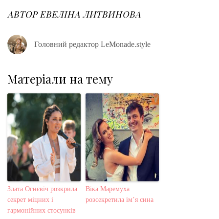
o
e
e
d
r
o
r
+
I
e
АВТОР
ЕВЕЛІНА ЛИТВИНОВА
k
n
s
t
Головний редактор LeMonade.style
Матеріали на тему
Злата Огнєвіч розкрила
Віка Маремуха
секрет міцних і
розсекретила ім’я сина
гармонійних стосунків