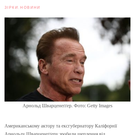
ЗІРКИ
,
НОВИНИ
Арнольд Шварценеґґер. Фото: Getty Images
Американському актору та ексгубернатору Каліфорнії
Арнольду Шварценеґґеру зробили щеплення від