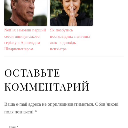
Netflix замовив перший
Як позбутись
сезон шпигунського
постковідних панічних
серіалу з Арнольдом
атак: відповідь
Шварценеґґером
психіатра
ОСТАВЬТЕ
КОММЕНТАРИЙ
Ваша e-mail адреса не оприлюднюватиметься.
Обов’язкові
поля позначені
*