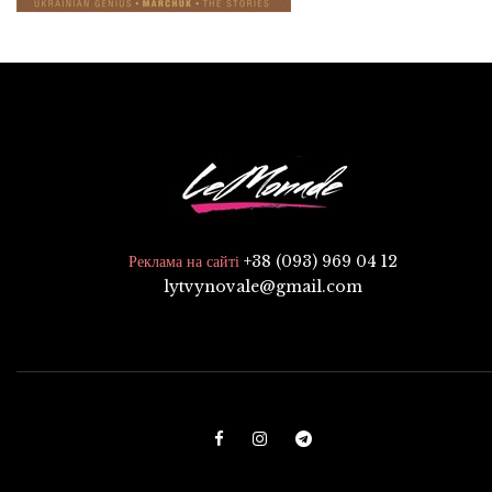
+38 (093) 969 04 12
Реклама на сайті
lytvynovale@gmail.com
F
I
T
a
n
e