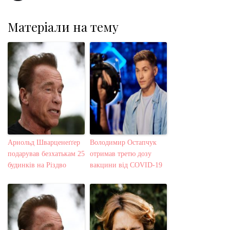
Матеріали на тему
Арнольд Шварценеґґер
Володимир Остапчук
подарував безхатькам 25
отримав третю дозу
будинків на Різдво
вакцини від COVID-19