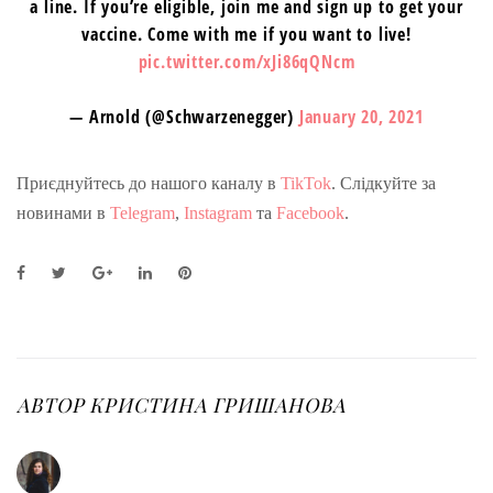
a line. If you’re eligible, join me and sign up to get your
vaccine. Come with me if you want to live!
pic.twitter.com/xJi86qQNcm
— Arnold (@Schwarzenegger)
January 20, 2021
Приєднуйтесь до нашого каналу в
TikTok
. Слідкуйте за
новинами в
Telegram
,
Instagram
та
Facebook
.
F
T
G
L
P
a
w
o
i
i
c
i
o
n
n
e
t
g
k
t
b
t
l
e
e
o
e
e
d
r
o
r
+
I
e
АВТОР
КРИСТИНА ГРИШАНОВА
k
n
s
t