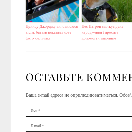
Принцу Джорджу виповнилося
Пес Патрон святкує день
вісім: батьки показали нове
народження і просить
фото хлопчика
допомогти тваринам
ОСТАВЬТЕ КОММЕ
Ваша e-mail адреса не оприлюднюватиметься.
Обов’я