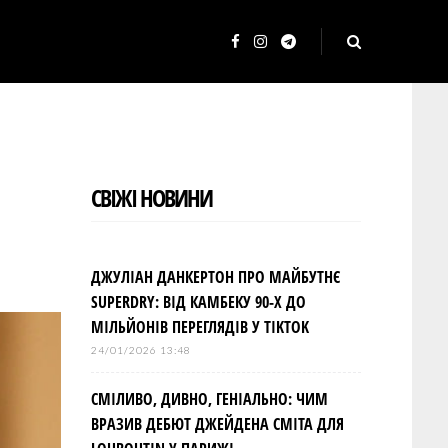
F
I
T
a
n
e
c
s
l
e
t
e
b
a
g
СВІЖІ НОВИНИ
o
g
r
o
r
a
k
a
m
ДЖУЛІАН ДАНКЕРТОН ПРО МАЙБУТНЄ
m
SUPERDRY: ВІД КАМБЕКУ 90-Х ДО
МІЛЬЙОНІВ ПЕРЕГЛЯДІВ У TIKTOK
24/01/2026 13:48
СМІЛИВО, ДИВНО, ГЕНІАЛЬНО: ЧИМ
ВРАЗИВ ДЕБЮТ ДЖЕЙДЕНА СМІТА ДЛЯ