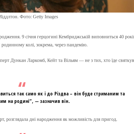
іддлтон. Фото: Getty Images
родження. 9 січня герцогині Кембриджській виповниться 40 рокі
у родинному колі, зокрема, через пандемію.
перт Дункан Ларкомб, Кейт та Вільям — не з тих, хто їде святку
иться так само як і до Різдва – він буде стриманим та
им на родині”, — зазначив він.
ерт, розглядала дні народження як можливість для пригод.