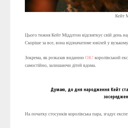
Кейт М
Цього тижня Кейт Міддлтон відсвяткує свій день на
Скоріше за все, вона відзначатиме ювілей у вузьком
Зокрема, як розказав виданню
OK!
королівський екс
самостійно, залишаючи дітей вдома.
Думаю, до дня народження Кейт став
зосереджен
На початку стосунків королівська пара, згадує експ