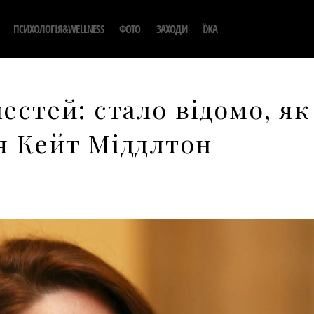
ПСИХОЛОГІЯ&WELLNESS
ФОТО
ЗАХОДИ
ЇЖА
естей: стало відомо, як
чя Кейт Міддлтон