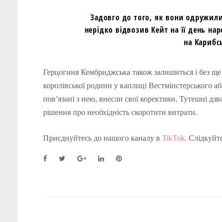
Задовго до того, як вони одружилис
нерідко відвозив Кейт на її день на
на Карибс
Герцогиня Кембриджська також залишиться і без ще 
королівської родини у каплиці Вестмінстерського а
пов’язані з нею, внесли свої корективи. Тутешні дзв
рішення про необхідність скоротити витрати.
Приєднуйтесь до нашого каналу в
TikTok
. Слідкуйт
F
T
G
L
P
a
w
o
i
i
c
i
o
n
n
e
t
g
k
t
b
t
l
e
e
o
e
e
d
r
o
r
+
I
e