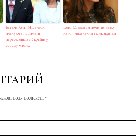
Батьки Кейт Міддлтон
Кейт Міддлтон почитає казку
планують приймати
на ніч маленьким телеглядачам
переселенців з України у
своєму маєтку
НТАРИЙ
зкові поля позначені
*