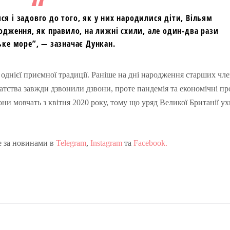
я і задовго до того, як у них народилися діти, Вільям
родження, як правило, на лижні схили, але один-два рази
ьке море”, — зазначає Дункан.
однієї приємної традиції. Раніше на дні народження старших чле
батства завжди дзвонили дзвони, проте пандемія та економічні п
они мовчать з квітня 2020 року, тому що уряд Великої Британії у
е за новинами в
Telegram
,
Instagram
та
Facebook.