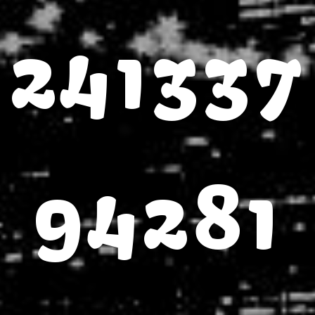
241337
94281