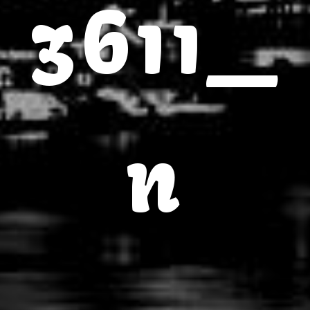
3611_
n