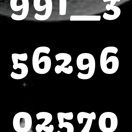
991_3
56296
02570