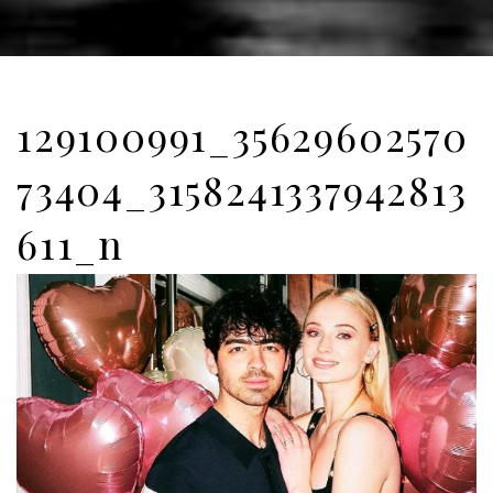
129100991_35629602570
73404_3158241337942813
611_n