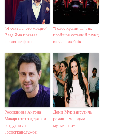
“Я считаю, это мощно”:
“Голос країни 11”: як
Влад Яма показал
пройшов останній раунд
архивное фото
вокальних боїв
Россиянина Антона
Деми Мур закрутила
Макарского задержали
роман с молодым
сотрудники
музыкантом
Госпогранслужбы