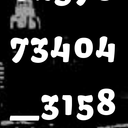
73404
_3158