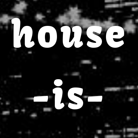
house
-is-