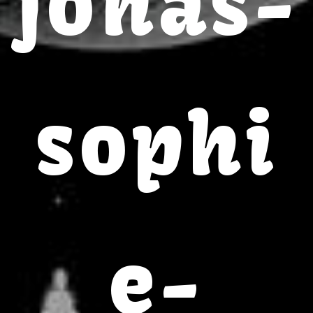
jonas-
sophi
e-