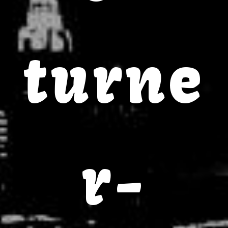
turne
r-