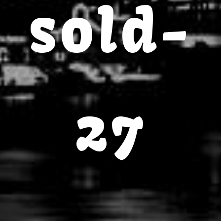
sold-
27