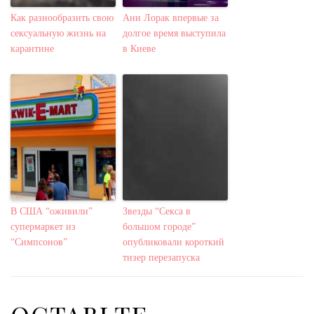
Как разнообразить свою
Ани Лорак впервые за
сексуальную жизнь на
долгое время выступила
карантине
в Киеве
В США “оживили”
Звезды “Секса в
супермаркет из
большом городе”
“Симпсонов”
опубликовали короткий
тизер перезапуска