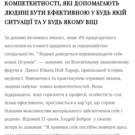
КОМПЕТЕНТНОСТІ, ЯКІ ДОПОМАГАЮТЬ
ЛЮДИНІ БУТИ ЕФЕКТИВНОЮ У БУДЬ ЯКІЙ
СИТУАЦІЇ ТА У БУДЬ ЯКОМУ ВІЦІ
За даними іноземних вчених, лише 4% працездатного
населення на планеті працюють за першонабутою
спеціальністю. “Людині доведеться перевинаходити себе
кожні 10 років”, — зазначив на Всесвітньому економічному
форумі в Давосі Юваль Ной Харарі, ізраїльський історик
медієвіст. Навчаючись та практикуючи отримані знання,
людина набуває нових компетентностей. Вони
відкривають інші горизонти в професії, особистість стає
більш ефективною, просувається в кар’єрі, що сприяє
більшим можливостям матеріального забезпечення себе і
родини. Відомий ІТ-шник Андрій Бобров у своєму
інтерв’ю зазначив: “Я привчив себе постійно вивчати щось