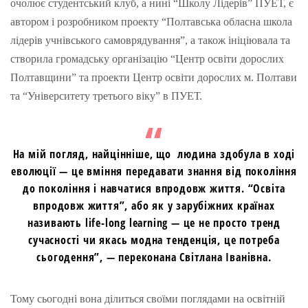
очолює студентський клуб, а нині “Школу Лідерів” ПУЕТ, є
автором і розробником проекту “Полтавська обласна школа
лідерів учнівського самоврядування”, а також ініціювала та
створила громадську організацію “Центр освіти дорослих
Полтавщини” та проекти Центр освіти дорослих м. Полтави
та “Університету третього віку” в ПУЕТ.
На мій погляд, найцінніше, що людина здобула в ході
еволюції — це вміння передавати знання від покоління
до покоління і навчатися впродовж життя. “Освіта
впродовж життя”, або як у зарубіжних країнах
називають lіfe-long learning — це не просто тренд
сучасності чи якась модна тенденція, це потреба
сьогодення”, — переконана Світлана Іванівна.
Тому сьогодні вона ділиться своїми поглядами на освітній