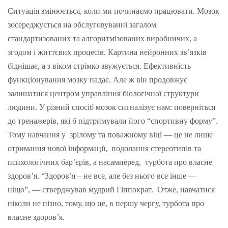
Ситуація змінюється, коли ми починаємо працювати. Мозок
зосереджується на обслуговуванні загалом
стандартизованих та алгоритмізованих виробничих, а
згодом і життєвих процесів. Картина нейронних зв’язків
біднішає, а з віком стрімко звужується. Ефективність
функціонування мозку падає. Але ж він продовжує
залишатися центром управління біологічної структури
людини. У різний спосіб мозок сигналізує нам: поверніться
до тренажерів, які б підтримували його “спортивну форму”.
Тому навчання у зрілому та поважному віці — це не лише
отримання нової інформації, подолання стереотипів та
психологічних бар’єрів, а насамперед, турбота про власне
здоров’я. “Здоров’я – не все, але без нього все інше —
ніщо”, — стверджував мудрий Гіппократ. Отже, навчатися
ніколи не пізно, тому, що це, в першу чергу, турбота про
власне здоров’я.