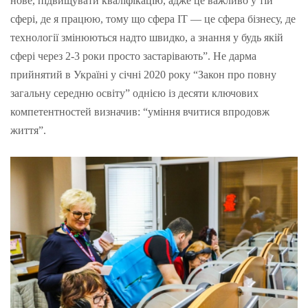
нове, підвищувати кваліфікацію, адже це важливо у тій
сфері, де я працюю, тому що сфера ІТ — це сфера бізнесу, де
технології змінюються надто швидко, а знання у будь якій
сфері через 2-3 роки просто застарівають”. Не дарма
прийнятий в Україні у січні 2020 року “Закон про повну
загальну середню освіту” однією із десяти ключових
компетентностей визначив: “уміння вчитися впродовж
життя”.