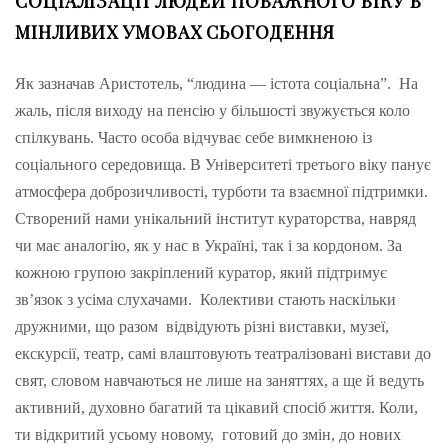
СОЦІАЛІЗАЦІЇ ЛЮДЕЙ ПОВАЖНОГО ВІКУ В
МІНЛИВИХ УМОВАХ СЬОГОДЕННЯ
Як зазначав Аристотель, “людина — істота соціальна”. На
жаль, після виходу на пенсію у більшості звужується коло
спілкувань. Часто особа відчуває себе вимкненою із
соціального середовища. В Університеті третього віку панує
атмосфера доброзичливості, турботи та взаємної підтримки.
Створений нами унікальний інститут кураторства, навряд
чи має аналогію, як у нас в Україні, так і за кордоном. За
кожною групою закріплений куратор, який підтримує
зв’язок з усіма слухачами. Колективи стають наскільки
дружними, що разом відвідують різні виставки, музеї,
екскурсії, театр, самі влаштовують театралізовані вистави до
свят, словом навчаються не лише на заняттях, а ще й ведуть
активний, духовно багатий та цікавий спосіб життя. Коли,
ти відкритий усьому новому, готовий до змін, до нових