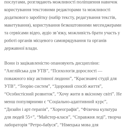
послугами, розглядають можливості поліпшення навичок
користування текстовими редакторами та можливості
додаткового заробітку (набір тексту, редагування текстів,
макетування), користування безкоштовними месенджерами
та сервісами відео, аудіо зв’язку, можливість брати участь у
роботі органів місцевого самоврядування та органів
державної влади.
Вони із зацікавленістю опановують дисципліни:
“Англійська для УТВ”, “Психологія дорослості —
поважного віку активної людини”, “Краєзнавчі студії для
УТВ”, “Теорію систем”, “Здоровий спосіб життя”,
“Особистісний розвиток”, “Хочу жити в якісному світі”. Не
менш популярними є “Соціально-адаптивний курс”,
“Дизайн і арт-терапія”, “Хореографія”, “Фізична культура
для людей 55+”, “Майстер-класи”, “Справжня леді”, творча
лабораторія “Ретро-бабуся”, “Німецька мова для