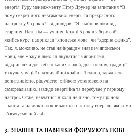
енергія. Гуру менеджменту Пітер Друкер на запитання “В
чому секрет його невгамовної енергії та прекрасного
настрою у 95 років?” відповідав: “Я знайшов ліки від
старіння. Назва їм — учіння. Кожні 5 років я беру собі
якийсь курс, наприклад “японська мова” чи “ядерна фізика”.
Так, я, можливо, не став найкращим знавцем японської
мови, але можу вільно спілкуватися з японцями,
відкриваючи для себе цікавих людей, досягнення, традиції
та культуру цієї надзвичайної країни. Людина, заряджена
допитливістю, рішучістю, стійкою установкою на
самореалізацію, завжди енергійна та перебуває у гарному
настрої. Отже, навчатися ніколи не пізно, тому що нові
знання та навички розкривають в нас нову енергію, якою ми
збагачуємо цей світ.
3. ЗНАННЯ ТА НАВИЧКИ ФОРМУЮТЬ НОВІ