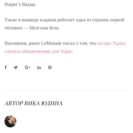
Harper’s Bazаar.
Также в команде издания работает одна из героинь первой
обложки — Малгоша Бела.
Напомним, ранее LeMonade писал о том, что
сестры Хадид
снялись обнаженными для Vogue
.
F
T
G
L
P
a
w
o
i
i
c
i
o
n
n
e
t
g
k
t
b
t
l
e
e
o
e
e
d
r
o
r
+
I
e
АВТОР
ВИКА ЮДИНА
k
n
s
t