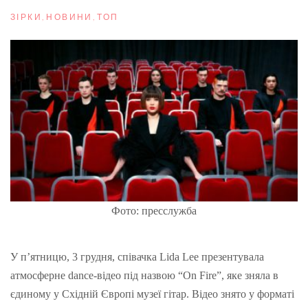
ЗІРКИ
,
НОВИНИ
,
ТОП
Фото: пресслужба
У п’ятницю, 3 грудня, співачка Lida Lee презентувала
атмосферне dance-відео під назвою “On Fire”, яке зняла в
єдиному у Східній Європі музеї гітар. Відео знято у форматі