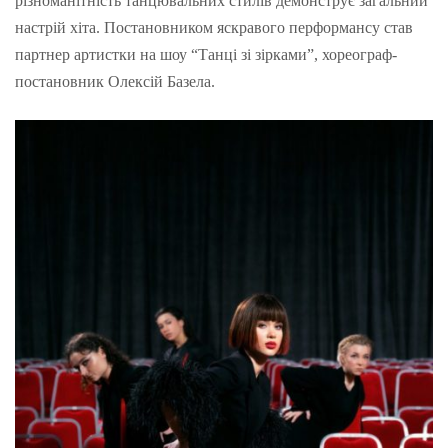
різноманітність танцювальних стилів демонструє загальний
настрій хіта. Постановником яскравого перформансу став
партнер артистки на шоу “Танці зі зірками”, хореограф-
постановник Олексій Базела.