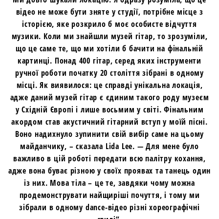
відео не може бути зняте у студії, потрібне місце з
історією, яке розкрило б моє особисте відчуття
музики. Коли ми знайшли музей гітар, то зрозуміли,
що це саме те, що ми хотіли б бачити на фінальній
картинці. Понад 400 гітар, серед яких інструменти
ручної роботи початку 20 століття зібрані в одному
місці. Як виявилося: це справді унікальна локація,
адже даний музей гітар є єдиним такого роду музеєм
у Східній Європі і лише восьмим у світі. Фінальним
акордом став акустичний гітарний вступ у моїй пісні.
Воно надихнуло зупинити свій вибір саме на цьому
майданчику, – сказала Lida Lee. — Для мене було
важливо в цій роботі передати всю палітру кохання,
адже вона буває різною у своїх проявах та танець один
із них. Мова тіла – це те, завдяки чому можна
продемонструвати найщиріші почуття, і тому ми
зібрали в одному dance-відео різні хореографічні