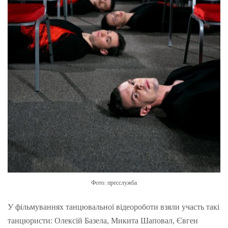
Фото: пресслужба
У фільмуваннях танцювальної відеороботи взяли участь такі
танцюристи: Олексій Базела, Микита Шаповал, Євген