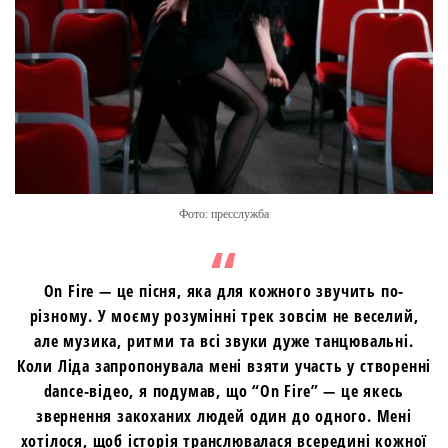
Фото: пресслужба
On Fire — це пісня, яка для кожного звучить по-
різному. У моєму розумінні трек зовсім не веселий,
але музика, ритми та всі звуки дуже танцювальні.
Коли Ліда запропонувала мені взяти участь у створенні
dance-відео, я подумав, що “On Fire” — це якесь
звернення закоханих людей один до одного. Мені
хотілося, щоб історія транслювалася всередині кожної