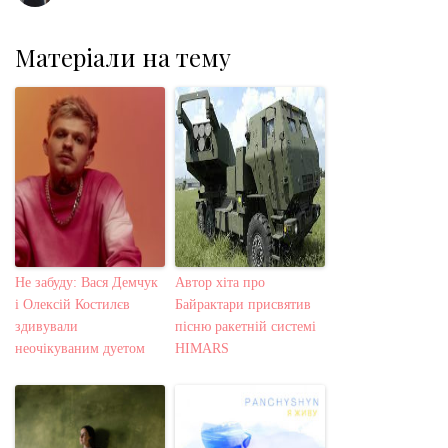
Матеріали на тему
Не забуду: Вася Демчук
Автор хіта про
і Олексій Костилєв
Байрактари присвятив
здивували
пісню ракетній системі
неочікуваним дуетом
HIMARS