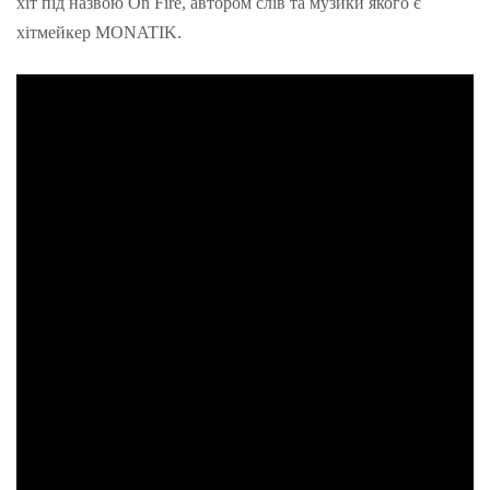
хіт під назвою On Fire, автором слів та музики якого є
хітмейкер MONATIK.