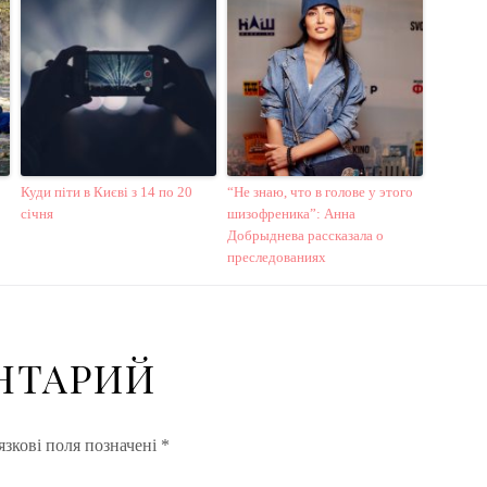
Куди піти в Києві з 14 по 20
“Не знаю, что в голове у этого
січня
шизофреника”: Анна
Добрыднева рассказала о
преследованиях
НТАРИЙ
зкові поля позначені
*