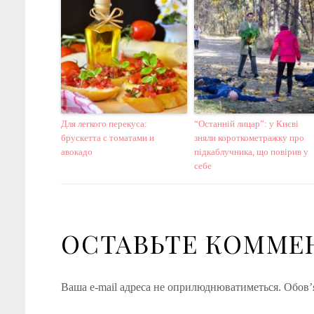
Для легкого перекуса:
“Останній лицар”: у Києві
брускетта с томатами и
зняли короткометражку про
авокадо
підкаблучника, що повірив у
себе
ОСТАВЬТЕ КОММЕ
Ваша e-mail адреса не оприлюднюватиметься.
Обов’я