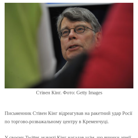
Стівен Кінг. Фото: Getty Images
Письменник Стівен Кінг відреагував на ракетний удар Росії
по торгово-розважальному центру в Кременчуці.
У своєму Twitter-акаунті Кінг нагадав усім, що вчинки армії