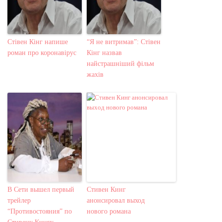
Стівен Кінг напише
“Я не витримав”: Стівен
роман про коронавірус
Кінг назвав
найстрашніший фільм
жахів
В Сети вышел первый
Стивен Кинг
трейлер
анонсировал выход
“Противостояния” по
нового романа