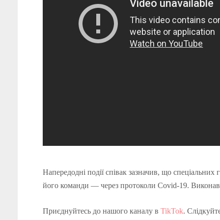
Напередодні події співак зазначив, що спеціальних 
його команди — через протоколи Covid-19. Виконаве
Приєднуйтесь до нашого каналу в
TikTok
. Слідкуйт