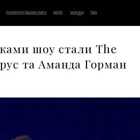
ПСИХОЛОГІЯ&WELLNESS
ФОТО
ЗАХОДИ
ЇЖА
рками шоу стали The
рус та Аманда Горман