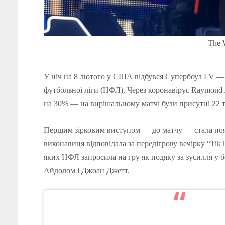
The 
У ніч на 8 лютого у США відбувся Супербоул LV — 
футбольної ліги (НФЛ). Через коронавірус Raymond
на 30% — на вирішальному матчі були присутні 22 ти
Першим зірковим виступом — до матчу — стала поява
виконавиця відповідала за передігрову вечірку “Tik
яких НФЛ запросила на гру як подяку за зусилля у б
Айдолом і Джоан Джетт.