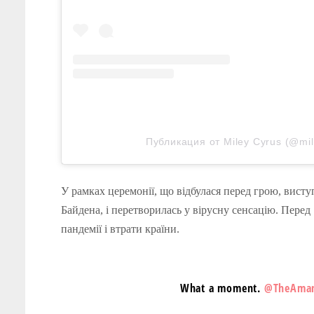
Публикация от Miley Cyrus (@mil
У рамках церемонії, що відбулася перед грою, виступ
Байдена, і перетворилась у вірусну сенсацію. Пере
пандемії і втрати країни.
What a moment.
@TheAma