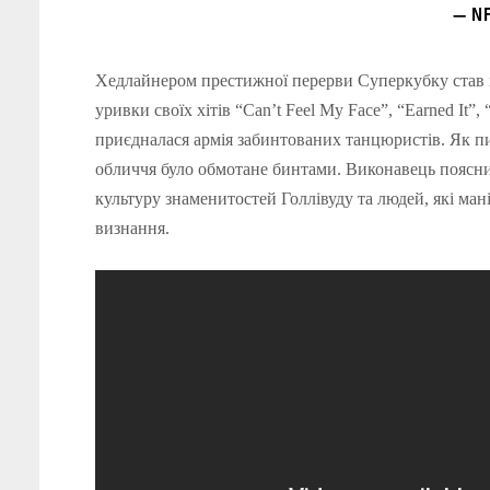
— N
Хедлайнером престижної перерви Суперкубку став к
уривки своїх хітів “Can’t Feel My Face”, “Earned It”,
приєдналася армія забинтованих танцюристів. Як пи
обличчя було обмотане бинтами. Виконавець пояснив
культуру знаменитостей Голлівуду та людей, які ма
визнання.