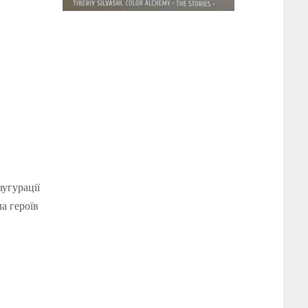
аугурації
а героїв