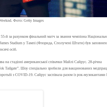
Weeknd. Фото: Getty Images
55-й за рахунком фінальний матч за звання чемпіона Національн
 James Stadium у Тампі (Флорида, Сполучені Штати) був заповне
сячі осіб.
 на стадіоні американської співачки Майлі Сайрус. 28-річна
Tok Tailgate”. Шоу спеціально зробили для вакцинованих медпрац
оротьбі з COVID-19. Сайрус заспівала разом із рок-музикантами 