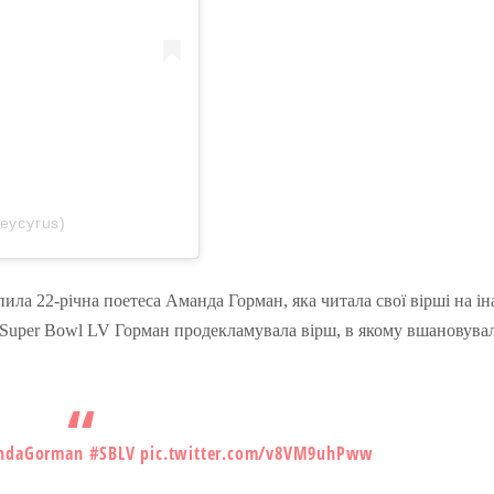
eycyrus)
ила 22-річна поетеса Аманда Горман, яка читала свої вірші на ін
д Super Bowl LV Горман продекламувала вірш, в якому вшановувал
ndaGorman
#SBLV
pic.twitter.com/v8VM9uhPww