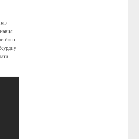
нав
онавця
ли його
абсурдну
мати