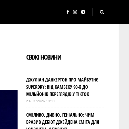
F
I
T
a
n
e
c
s
l
e
t
e
b
a
g
СВІЖІ НОВИНИ
o
g
r
o
r
a
k
a
m
ДЖУЛІАН ДАНКЕРТОН ПРО МАЙБУТНЄ
m
SUPERDRY: ВІД КАМБЕКУ 90-Х ДО
МІЛЬЙОНІВ ПЕРЕГЛЯДІВ У TIKTOK
24/01/2026 13:48
СМІЛИВО, ДИВНО, ГЕНІАЛЬНО: ЧИМ
ВРАЗИВ ДЕБЮТ ДЖЕЙДЕНА СМІТА ДЛЯ