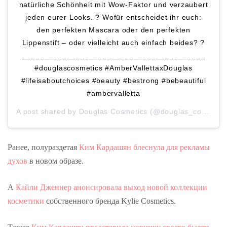
natürliche Schönheit mit Wow-Faktor und verzaubert
jeden eurer Looks. ? Wofür entscheidet ihr euch:
den perfekten Mascara oder den perfekten
Lippenstift – oder vielleicht auch einfach beides? ?
_________________________________________
#douglascosmetics #AmberVallettaxDouglas
#lifeisaboutchoices #beauty #bestrong #bebeautiful
#ambervalletta
A post shared by
Douglas Cosmetics
(@douglas_cosmetics) on
Ранее, полураздетая
Ким Кардашян блеснула для рекламы
духов
в новом образе.
А
Кайли Дженнер анонсировала выход новой коллекции
косметики
собственного бренда Kylie Cosmetics.