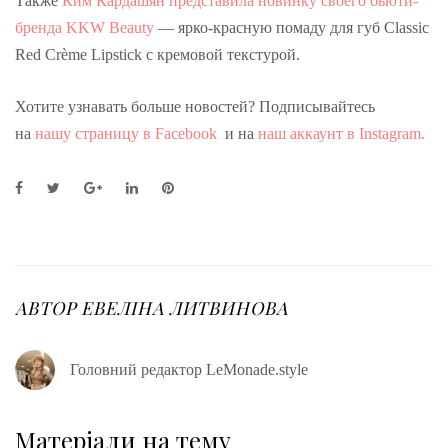
Также
Ким Кардашян представила новинку своего бьюти-
бренда KKW Beauty
— ярко-красную помаду для губ Classic
Red Crème Lipstick с кремовой текстурой.
Хотите узнавать больше новостей? Подписывайтесь
на
нашу страницу в Facebook
и на
наш аккаунт в Instagram.
F
T
G
L
P
a
w
o
i
i
c
i
o
n
n
e
t
g
k
t
b
t
l
e
e
o
e
e
d
r
o
r
+
I
e
АВТОР
ЕВЕЛІНА ЛИТВИНОВА
k
n
s
t
Головний редактор LeMonade.style
Матеріали на тему