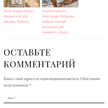
Белла Хадид снялась
Знойная красота:
обнаженной для
Алессандра Амбросио
рекламы Burberry
выбрала смелый
купальник для
пляжного отдыха
ОСТАВЬТЕ
КОММЕНТАРИЙ
Ваша e-mail адреса не оприлюднюватиметься.
Обов’язкові
поля позначені
*