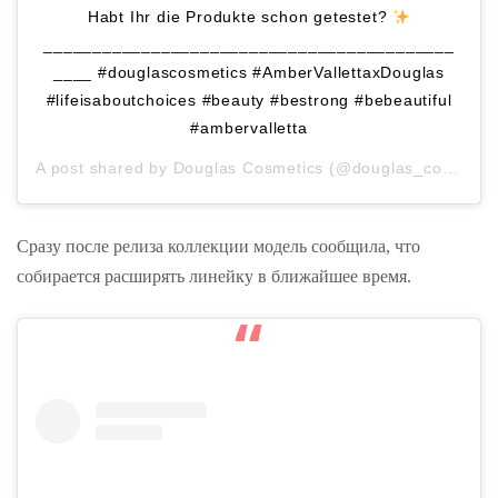
Habt Ihr die Produkte schon getestet?
__________________________________________
____ #douglascosmetics #AmberVallettaxDouglas
#lifeisaboutchoices #beauty #bestrong #bebeautiful
#ambervalletta
A post shared by
Douglas Cosmetics
(@douglas_cosmetics) on
Сразу после релиза коллекции модель сообщила, что
собирается расширять линейку в ближайшее время.