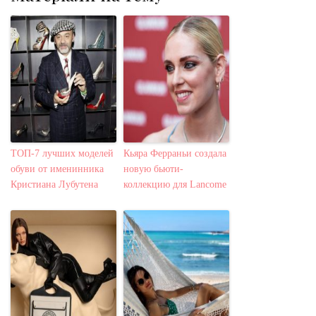
ТОП-7 лучших моделей
Кьяра Ферраньи создала
обуви от именинника
новую бьюти-
Кристиана Лубутена
коллекцию для Lancome