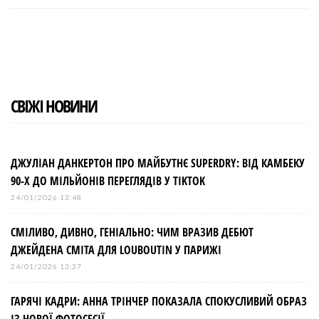
c
i
o
n
n
e
t
g
k
t
b
t
l
e
e
o
e
e
d
r
o
r
+
I
e
k
n
s
t
СВІЖІ НОВИНИ
ДЖУЛІАН ДАНКЕРТОН ПРО МАЙБУТНЄ SUPERDRY: ВІД КАМБЕКУ
90-Х ДО МІЛЬЙОНІВ ПЕРЕГЛЯДІВ У TIKTOK
24/01/2026 13:48
СМІЛИВО, ДИВНО, ГЕНІАЛЬНО: ЧИМ ВРАЗИВ ДЕБЮТ
ДЖЕЙДЕНА СМІТА ДЛЯ LOUBOUTIN У ПАРИЖІ
24/01/2026 13:37
ГАРЯЧІ КАДРИ: АННА ТРІНЧЕР ПОКАЗАЛА СПОКУСЛИВИЙ ОБРАЗ
ІЗ НОВОЇ ФОТОСЕСІЇ