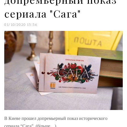
сериала "Сага"
01/10/2020 15:56
В Киеве прошел допремьерный показ исторического
сериала “Сага”. (більше…)