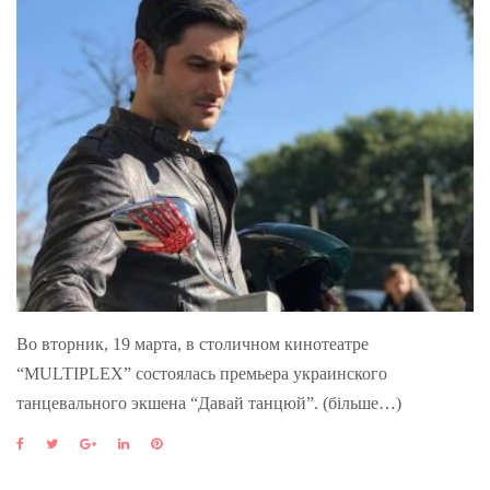
Во вторник, 19 марта, в столичном кинотеатре
“MULTIPLEX” состоялась премьера украинского
танцевального экшена “Давай танцюй”. (більше…)
F
T
G
L
P
a
w
o
i
i