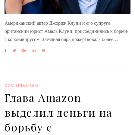
Американский актер Джордж Клуни и его супруга,
британский юрист Амаль Клуни, присоединились к борьбе
с коронавирусом. Звездная пара пожертвовала более…
F
T
G
L
P
a
w
o
i
i
c
i
o
n
n
e
t
g
k
t
b
t
l
e
e
o
e
e
d
r
o
r
+
I
e
СУСПІЛЬСТВО
k
n
s
Глава Amazon
t
выделил деньги на
борьбу с