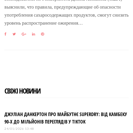
выяснили, что правила, предупреждающие об опасности
употребления сахаросодержащих продуктов, смогут снизить
уровень распространение ожирения…
F
T
G
L
P
a
w
o
i
i
c
i
o
n
n
e
t
g
k
t
b
t
l
e
e
o
e
e
d
r
o
r
+
I
e
k
n
s
t
СВІЖІ НОВИНИ
ДЖУЛІАН ДАНКЕРТОН ПРО МАЙБУТНЄ SUPERDRY: ВІД КАМБЕКУ
90-Х ДО МІЛЬЙОНІВ ПЕРЕГЛЯДІВ У TIKTOK
24/01/2026 13:48