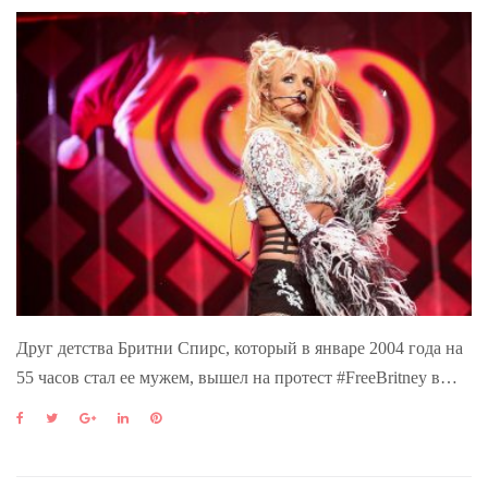
Друг детства Бритни Спирс, который в январе 2004 года на
55 часов стал ее мужем, вышел на протест #FreeBritney в…
F
T
G
L
P
a
w
o
i
i
c
i
o
n
n