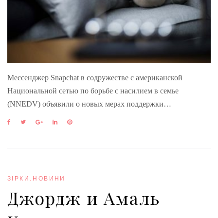
Мессенджер Snapchat в содружестве с американской
Национальной сетью по борьбе с насилием в семье
(NNEDV) объявили о новых мерах поддержки…
F
T
G
L
P
a
w
o
i
i
c
i
o
n
n
e
t
g
k
t
b
t
l
e
e
o
e
e
d
r
o
r
+
I
e
ЗІРКИ
,
НОВИНИ
k
n
s
Джордж и Амаль
t