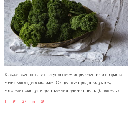
Каждая женщина с наступлением определенного возраста
хочет выглядеть моложе. Существует ряд продуктов,
которые помогут в достижении данной цели. (більше…)
F
T
G
L
P
a
w
o
i
i
c
i
o
n
n
e
t
g
k
t
b
t
l
e
e
o
e
e
d
r