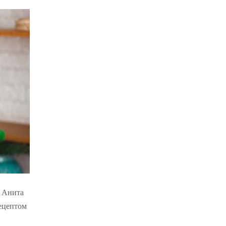
р Анита
рецептом