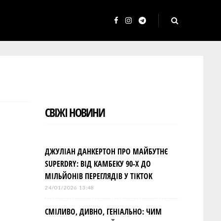
F
I
T
a
n
e
c
s
l
e
t
e
b
a
g
o
g
r
СВІЖІ НОВИНИ
o
r
a
k
a
m
m
ДЖУЛІАН ДАНКЕРТОН ПРО МАЙБУТНЄ
SUPERDRY: ВІД КАМБЕКУ 90-Х ДО
МІЛЬЙОНІВ ПЕРЕГЛЯДІВ У TIKTOK
24/01/2026 13:48
СМІЛИВО, ДИВНО, ГЕНІАЛЬНО: ЧИМ