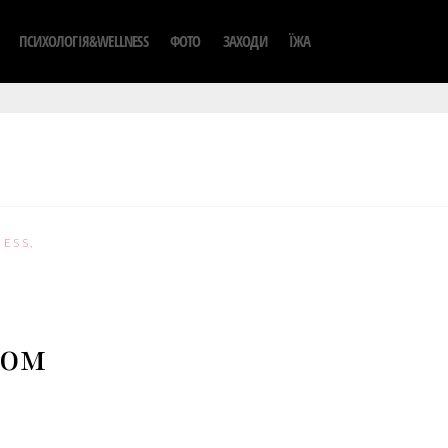
ПСИХОЛОГІЯ&WELLNESS
ФОТО
ЗАХОДИ
ЇЖА
ESS
,
том