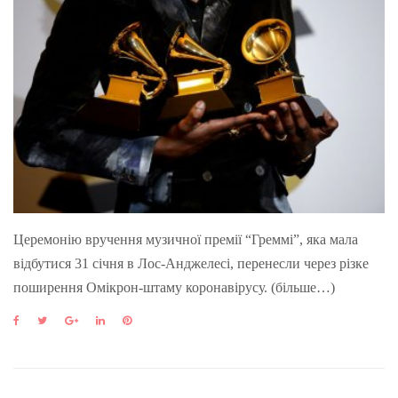
Церемонію вручення музичної премії “Греммі”, яка мала
відбутися 31 січня в Лос-Анджелесі, перенесли через різке
поширення Омікрон-штаму коронавірусу. (більше…)
F
T
G
L
P
a
w
o
i
i
c
i
o
n
n
e
t
g
k
t
b
t
l
e
e