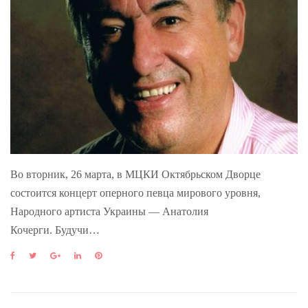
Во вторник, 26 марта, в МЦКИ Октябрьском Дворце
состоится концерт оперного певца мирового уровня,
Народного артиста Украины — Анатолия
Кочерги. Будучи…
F
T
G
L
P
a
w
o
i
i
c
i
o
n
n
e
t
g
k
t