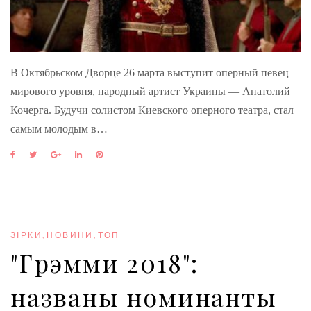
В Октябрьском Дворце 26 марта выступит оперный певец
мирового уровня, народный артист Украины — Анатолий
Кочерга. Будучи солистом Киевского оперного театра, стал
самым молодым в…
F
T
G
L
P
a
w
o
i
i
c
i
o
n
n
e
t
g
k
t
b
t
l
e
e
o
e
e
d
r
o
r
+
I
e
ЗІРКИ
,
НОВИНИ
,
ТОП
k
n
s
"Грэмми 2018":
t
названы номинанты