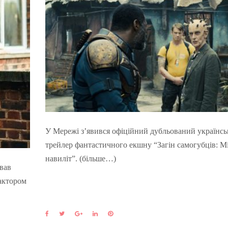
У Мережі з’явився офіційний дубльований українс
трейлер фантастичного екшну “Загін самогубців: Мі
навиліт”. (більше…)
вав
 актором
F
T
G
L
P