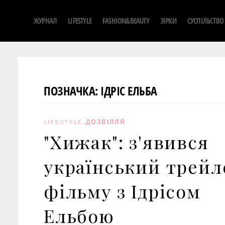
S
ЖУРНАЛ
LIFESTYLE
FASHION&BEAUTY
ЗІРКИ
СУСПІЛЬСТВО
k
i
p
t
o
ПОЗНАЧКА:
ІДРІС ЕЛЬБА
c
o
n
LIFESTYLE
,
ДОЗВІЛЛЯ
t
"Хижак": з'явився
e
n
український трейл
t
фільму з Ідрісом
Ельбою