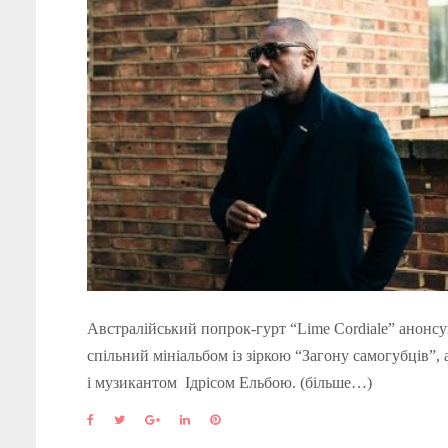
Австралійський попрок-гурт “Lime Cordiale” анонсу
спільний мініальбом із зіркою “Загону самогубців”,
і музикантом Ідрісом Ельбою. (більше…)
F
T
G
L
P