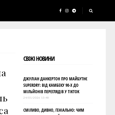
F
I
T
a
n
e
c
s
l
e
t
e
b
a
g
o
g
r
СВІЖІ НОВИНИ
o
r
a
k
a
m
ла
m
ДЖУЛІАН ДАНКЕРТОН ПРО МАЙБУТНЄ
SUPERDRY: ВІД КАМБЕКУ 90-Х ДО
МІЛЬЙОНІВ ПЕРЕГЛЯДІВ У TIKTOK
ль
24/01/2026 13:48
са
СМІЛИВО, ДИВНО, ГЕНІАЛЬНО: ЧИМ