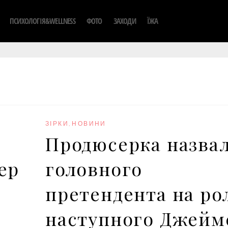
ПСИХОЛОГІЯ&WELLNESS
ФОТО
ЗАХОДИ
ЇЖА
ЗІРКИ
,
НОВИНИ
Продюсерка назва
ер
головного
претендента на ро
наступного Джейм