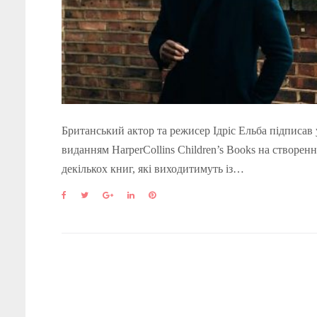
Британський актор та режисер Ідріс Ельба підписав 
виданням HarperCollins Children’s Books на створенн
декількох книг, які виходитимуть із…
F
T
G
L
P
a
w
o
i
i
c
i
o
n
n
e
t
g
k
t
b
t
l
e
e
o
e
e
d
r
o
r
+
I
e
k
n
s
t