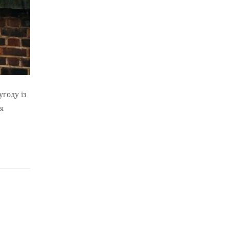
угоду із
я