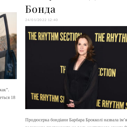
Бонда
24/01/2022 12:40
жак”.
еться 18
Продюсерка бондіани Барбара Брокколі назвала ім’я