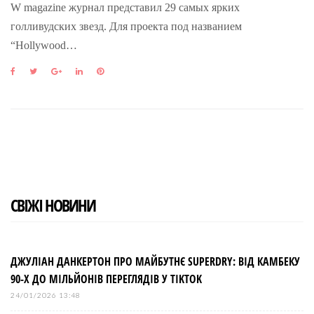
W magazine журнал представил 29 самых ярких
голливудских звезд. Для проекта под названием
“Hollywood…
F
T
G
L
P
a
w
o
i
i
c
i
o
n
n
e
t
g
k
t
b
t
l
e
e
o
e
e
d
r
o
r
+
I
e
k
n
s
t
СВІЖІ НОВИНИ
ДЖУЛІАН ДАНКЕРТОН ПРО МАЙБУТНЄ SUPERDRY: ВІД КАМБЕКУ
90-Х ДО МІЛЬЙОНІВ ПЕРЕГЛЯДІВ У TIKTOK
24/01/2026 13:48