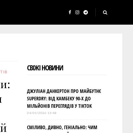
F
I
T
a
n
e
c
s
l
e
t
e
b
a
g
o
g
r
СВІЖІ НОВИНИ
o
r
a
ТІВ
k
a
m
и:
m
ДЖУЛІАН ДАНКЕРТОН ПРО МАЙБУТНЄ
и
SUPERDRY: ВІД КАМБЕКУ 90-Х ДО
МІЛЬЙОНІВ ПЕРЕГЛЯДІВ У TIKTOK
24/01/2026 13:48
ей
СМІЛИВО, ДИВНО, ГЕНІАЛЬНО: ЧИМ