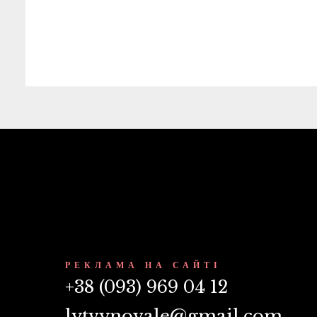
b
t
l
e
e
o
e
e
d
r
o
r
+
I
e
k
n
s
t
РЕКЛАМА НА САЙТІ
+38 (093) 969 04 12
lytvynovale@gmail.com