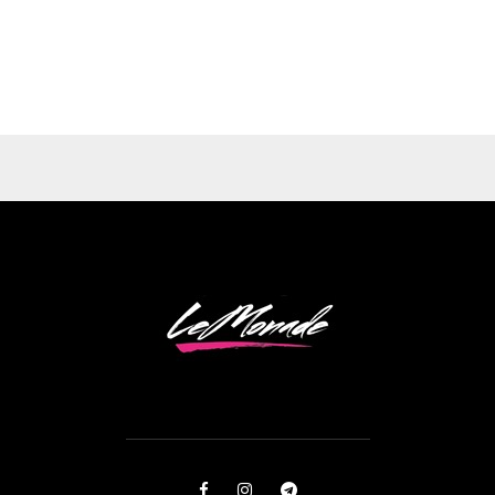
b
t
l
e
e
o
e
e
d
r
o
r
+
I
e
k
n
s
t