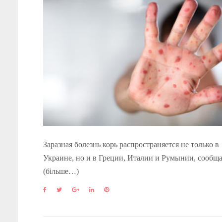
Заразная болезнь корь распространяется не только в
Украине, но и в Греции, Италии и Румынии, сообщ
(більше…)
F
T
G
L
P
a
w
o
i
i
c
i
o
n
n
e
t
g
k
t