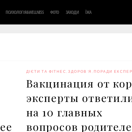
ПСИХОЛОГІЯ&WELLNESS
ФОТО
ЗАХОДИ
ЇЖА
ДІЄТИ ТА ФІТНЕС
,
ЗДОРОВ'Я
,
ПОРАДИ ЕКСПЕР
Вакцинация от кор
эксперты ответил
на 10 главных
 ее
вопросов родител