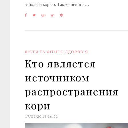
заболела корью. Также певица…
F
T
G
L
P
a
w
o
i
i
c
i
o
n
n
e
t
g
k
t
b
t
l
e
e
o
e
e
d
r
o
r
+
I
e
k
n
s
ДІЄТИ ТА ФІТНЕС
,
ЗДОРОВ'Я
t
Кто является
источником
распространения
кори
17/01/2018 16:52