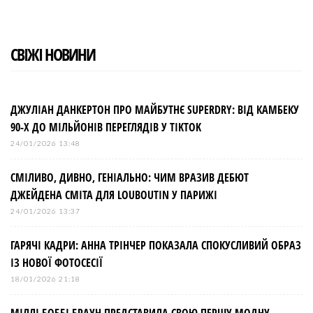
k
n
s
t
СВІЖІ НОВИНИ
ДЖУЛІАН ДАНКЕРТОН ПРО МАЙБУТНЄ SUPERDRY: ВІД КАМБЕКУ
90-Х ДО МІЛЬЙОНІВ ПЕРЕГЛЯДІВ У TIKTOK
24/01/2026 13:48
СМІЛИВО, ДИВНО, ГЕНІАЛЬНО: ЧИМ ВРАЗИВ ДЕБЮТ
ДЖЕЙДЕНА СМІТА ДЛЯ LOUBOUTIN У ПАРИЖІ
24/01/2026 13:37
ГАРЯЧІ КАДРИ: АННА ТРІНЧЕР ПОКАЗАЛА СПОКУСЛИВИЙ ОБРАЗ
ІЗ НОВОЇ ФОТОСЕСІЇ
18/01/2026 21:18
МІЛЛІ БОББІ БРАУН ПРЕДСТАВИЛА СВОЮ ПЕРШУ МОДНУ