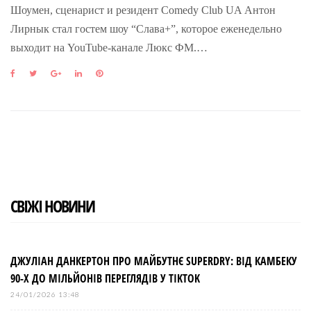
Шоумен, сценарист и резидент Comedy Club UA Антон
Лирнык стал гостем шоу “Слава+”, которое еженедельно
выходит на YouTube-канале Люкс ФМ.…
F
T
G
L
P
a
w
o
i
i
c
i
o
n
n
e
t
g
k
t
b
t
l
e
e
o
e
e
d
r
o
r
+
I
e
k
n
s
t
СВІЖІ НОВИНИ
ДЖУЛІАН ДАНКЕРТОН ПРО МАЙБУТНЄ SUPERDRY: ВІД КАМБЕКУ
90-Х ДО МІЛЬЙОНІВ ПЕРЕГЛЯДІВ У TIKTOK
24/01/2026 13:48