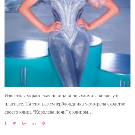
Известная украинская певица вновь уличила коллегу в
плагиате. На этот раз суперблондинка усмотрела сходство
своего клипа “Королева ночи” с клипом…
F
T
G
L
P
a
w
o
i
i