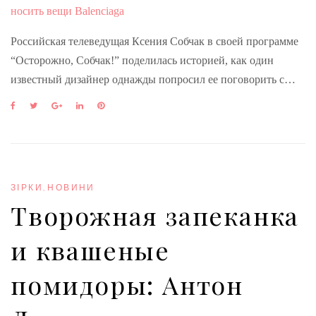
Российская телеведущая Ксения Собчак в своей программе
“Осторожно, Собчак!” поделилась историей, как один
известный дизайнер однажды попросил ее поговорить с…
F
T
G
L
P
a
w
o
i
i
c
i
o
n
n
e
t
g
k
t
b
t
l
e
e
o
e
e
d
r
o
r
+
I
e
ЗІРКИ
,
НОВИНИ
k
n
s
Творожная запеканка
t
и квашеные
помидоры: Антон