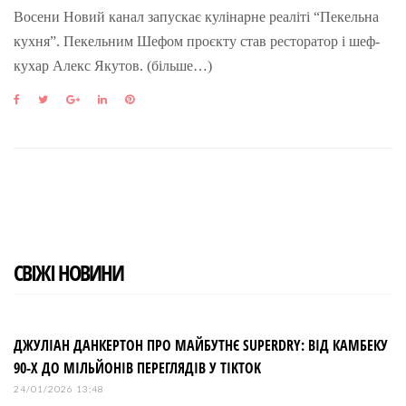
Восени Новий канал запускає кулінарне реаліті “Пекельна
кухня”. Пекельним Шефом проєкту став ресторатор і шеф-
кухар Алекс Якутов. (більше…)
F
T
G
L
P
a
w
o
i
i
c
i
o
n
n
e
t
g
k
t
b
t
l
e
e
o
e
e
d
r
o
r
+
I
e
k
n
s
t
СВІЖІ НОВИНИ
ДЖУЛІАН ДАНКЕРТОН ПРО МАЙБУТНЄ SUPERDRY: ВІД КАМБЕКУ
90-Х ДО МІЛЬЙОНІВ ПЕРЕГЛЯДІВ У TIKTOK
24/01/2026 13:48