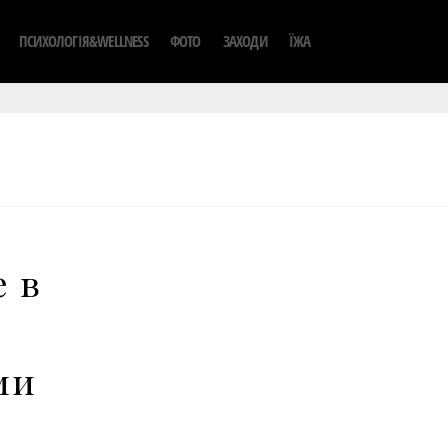
ПСИХОЛОГІЯ&WELLNESS
ФОТО
ЗАХОДИ
ЇЖА
 в
ми