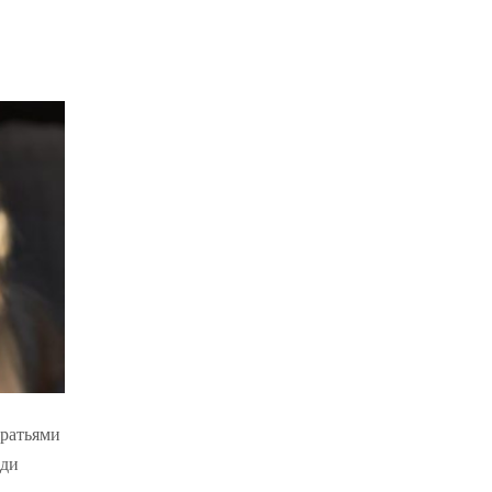
братьями
оди