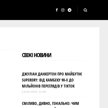
F
I
T
a
n
e
c
s
l
e
t
e
b
a
g
o
g
r
СВІЖІ НОВИНИ
o
r
a
k
a
m
m
ДЖУЛІАН ДАНКЕРТОН ПРО МАЙБУТНЄ
SUPERDRY: ВІД КАМБЕКУ 90-Х ДО
МІЛЬЙОНІВ ПЕРЕГЛЯДІВ У TIKTOK
24/01/2026 13:48
СМІЛИВО, ДИВНО, ГЕНІАЛЬНО: ЧИМ