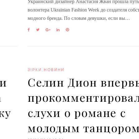
Украинский дизайнер Анастасия Жван прошла путь
волонтера Ukrainian Fashion Week до создателя соб
модного бренда. По словам девушки, если вы…
F
T
G
L
P
a
w
o
i
i
c
i
o
n
n
e
t
g
k
t
b
t
l
e
e
o
e
e
d
r
o
r
+
I
e
k
n
s
ЗІРКИ
,
НОВИНИ
t
ми
Селин Дион вперв
а
прокомментирова
ку
слухи о романе с
молодым танцоро