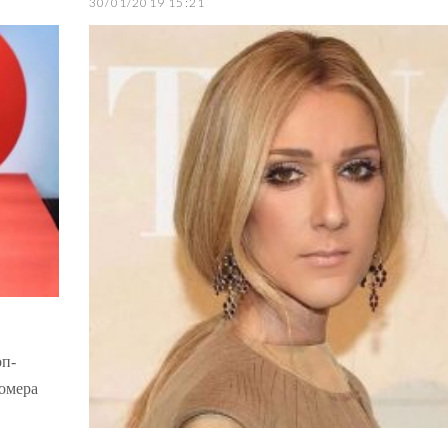
30/01/2019 15:21
оп-
номера