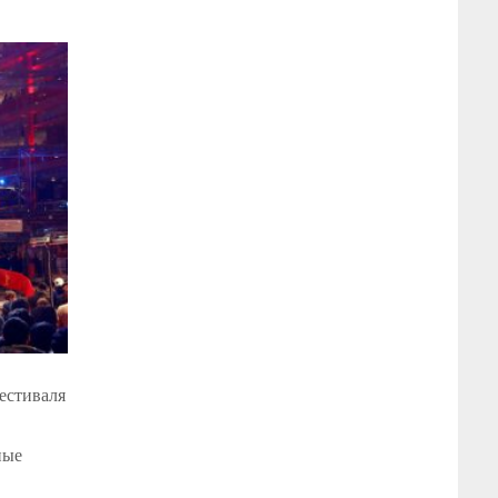
естиваля
ные