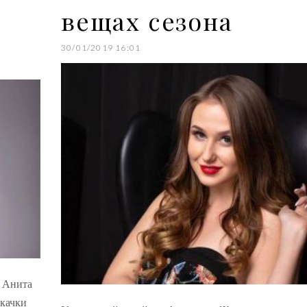
вещах сезона
30/01/2019 16:01
р Анита
окачки