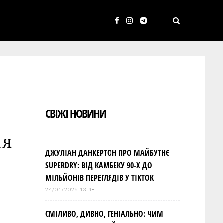
F
I
T
a
n
e
c
s
l
e
t
e
b
a
g
o
g
r
СВІЖІ НОВИНИ
o
r
a
k
a
m
ия
m
ДЖУЛІАН ДАНКЕРТОН ПРО МАЙБУТНЄ
SUPERDRY: ВІД КАМБЕКУ 90-Х ДО
МІЛЬЙОНІВ ПЕРЕГЛЯДІВ У TIKTOK
24/01/2026 13:48
СМІЛИВО, ДИВНО, ГЕНІАЛЬНО: ЧИМ