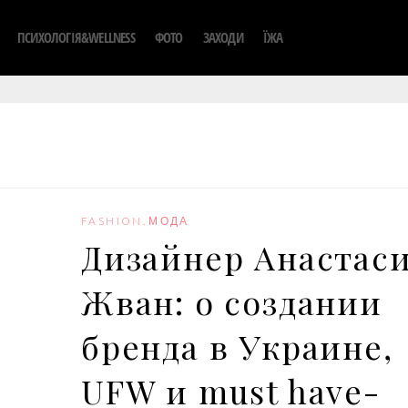
ПСИХОЛОГІЯ&WELLNESS
ФОТО
ЗАХОДИ
ЇЖА
FASHION
,
МОДА
Дизайнер Анастас
Жван: о создании
бренда в Украине,
UFW и must have-