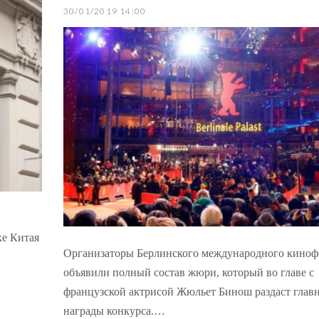
30/01/2019 14:00
ке Китая
Организаторы Берлинского международного киноф
объявили полный состав жюри, который во главе с
французской актрисой Жюльет Бинош раздаст глав
награды конкурса.…