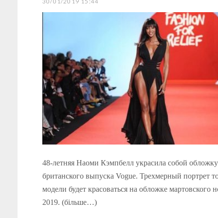
30/01/2019 15:44
48-летняя Наоми Кэмпбелл украсила собой обложку
британского выпуска Vogue. Трехмерный портрет т
модели будет красоваться на обложке мартовского 
2019. (більше…)