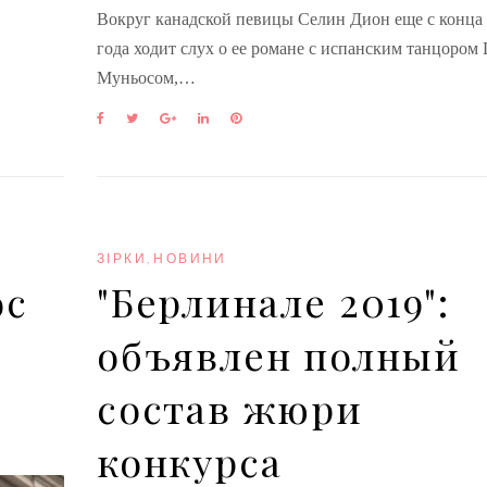
Вокруг канадской певицы Селин Дион еще с конца
года ходит слух о ее романе с испанским танцором
Муньосом,…
F
T
G
L
P
a
w
o
i
i
c
i
o
n
n
e
t
g
k
t
b
t
l
e
e
o
e
e
d
r
o
r
+
I
e
k
n
s
ЗІРКИ
,
НОВИНИ
t
ос
"Берлинале 2019":
объявлен полный
состав жюри
конкурса