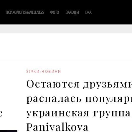
ПСИХОЛОГІЯ&WELLNESS
ФОТО
ЗАХОДИ
ЇЖА
ЗІРКИ
,
НОВИНИ
:
Остаются друзьям
распалась популяр
е
украинская группа
Panivalkova