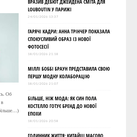
ВРАЗИВ ДЕБЮТ ДЖЕЙДЕНА СМІТА ДЛЯ
LOUBOUTIN У ПАРИЖІ
24/01/2026 13:37
ГАРЯЧІ КАДРИ: АННА ТРІНЧЕР ПОКАЗАЛА
СПОКУСЛИВИЙ ОБРАЗ ІЗ НОВОЇ
ФОТОСЕСІЇ
18/01/2026 21:18
МІЛЛІ БОББІ БРАУН ПРЕДСТАВИЛА СВОЮ
ПЕРШУ МОДНУ КОЛАБОРАЦІЮ
18/01/2026 21:07
сь. Об
БІЛЬШЕ, НІЖ МОДА: ЯК СИН ПОЛА
 в
КОСТЕЛЛО ГОТУЄ БРЕНД ДО НОВОЇ
(більше…)
ЕПОХИ
18/01/2026 20:58
ГОДИННИК ЖИТТЯ: КИТАЙЦІ МАСОВО