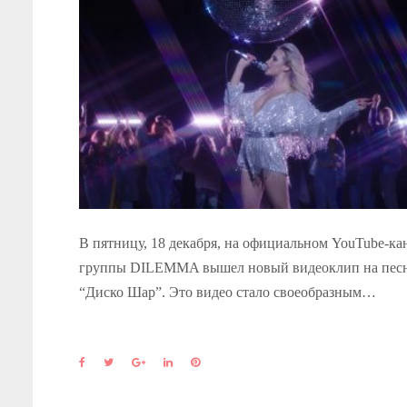
В пятницу, 18 декабря, на официальном YouTube-ка
группы DILEMMA вышел новый видеоклип на пес
“Диско Шар”. Это видео стало своеобразным…
F
T
G
L
P
a
w
o
i
i
c
i
o
n
n