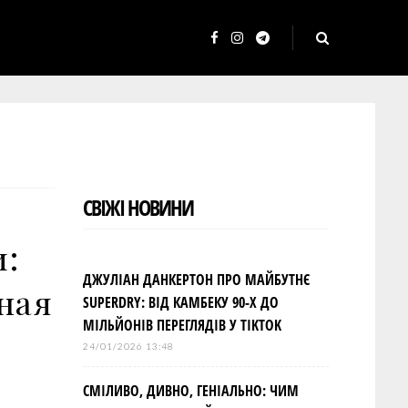
F
I
T
a
n
e
c
s
l
e
t
e
b
a
g
o
g
r
СВІЖІ НОВИНИ
o
r
a
k
a
m
и:
m
ДЖУЛІАН ДАНКЕРТОН ПРО МАЙБУТНЄ
ная
SUPERDRY: ВІД КАМБЕКУ 90-Х ДО
МІЛЬЙОНІВ ПЕРЕГЛЯДІВ У TIKTOK
24/01/2026 13:48
СМІЛИВО, ДИВНО, ГЕНІАЛЬНО: ЧИМ