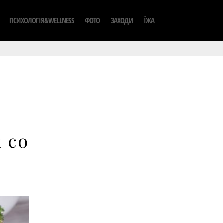
ПСИХОЛОГІЯ&WELLNESS
ФОТО
ЗАХОДИ
ЇЖА
 со