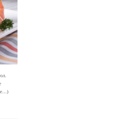
ол.
е
ше…)