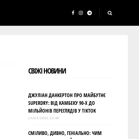
F
I
T
a
n
e
c
s
l
e
t
e
b
a
g
o
g
r
СВІЖІ НОВИНИ
o
r
a
k
a
m
m
ДЖУЛІАН ДАНКЕРТОН ПРО МАЙБУТНЄ
SUPERDRY: ВІД КАМБЕКУ 90-Х ДО
МІЛЬЙОНІВ ПЕРЕГЛЯДІВ У TIKTOK
24/01/2026 13:48
СМІЛИВО, ДИВНО, ГЕНІАЛЬНО: ЧИМ