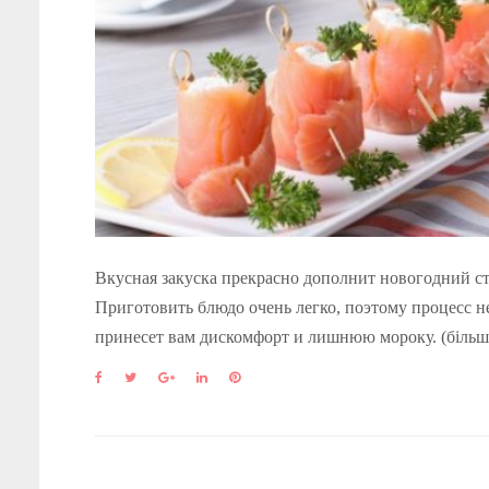
Вкусная закуска прекрасно дополнит новогодний ст
Приготовить блюдо очень легко, поэтому процесс н
принесет вам дискомфорт и лишнюю мороку. (біль
F
T
G
L
P
a
w
o
i
i
c
i
o
n
n
e
t
g
k
t
b
t
l
e
e
o
e
e
d
r