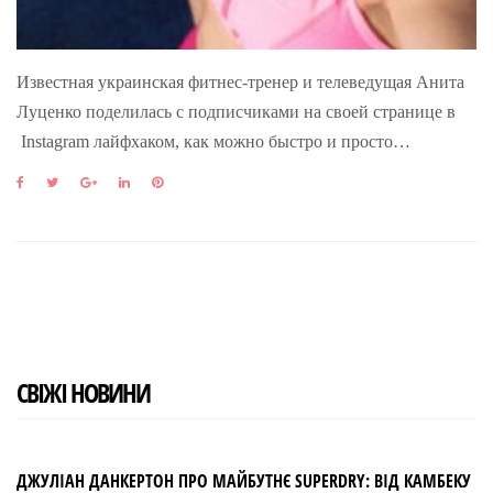
Известная украинская фитнес-тренер и телеведущая Анита
Луценко поделилась с подписчиками на своей странице в
Instagram лайфхаком, как можно быстро и просто…
F
T
G
L
P
a
w
o
i
i
c
i
o
n
n
e
t
g
k
t
b
t
l
e
e
o
e
e
d
r
o
r
+
I
e
k
n
s
t
СВІЖІ НОВИНИ
ДЖУЛІАН ДАНКЕРТОН ПРО МАЙБУТНЄ SUPERDRY: ВІД КАМБЕКУ