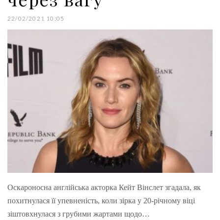
22/02/2021 10:05
Оскароносна англійська акторка Кейт Вінслет згадала, як
похитнулася її упевненість, коли зірка у 20-річному віці
зіштовхнулася з грубими жартами щодо…