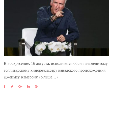
В воскресение, 16 августа, исполняется 66 лет знаменитому
голливудскому кинорежиссеру канадского происхождения
Джеймсу Кэмерону. (більше…)
F
T
G
L
P
a
w
o
i
i
c
i
o
n
n
e
t
g
k
t
b
t
l
e
e
o
e
e
d
r