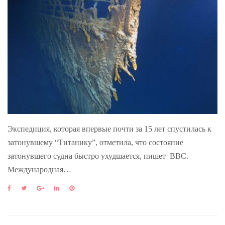
Экспедиция, которая впервые почти за 15 лет спустилась к
затонувшему “Титанику”, отметила, что состояние
затонувшего судна быстро ухудшается, пишет BBC.
Международная…
F
T
G
L
P
a
w
o
i
i
c
i
o
n
n
e
t
g
k
t