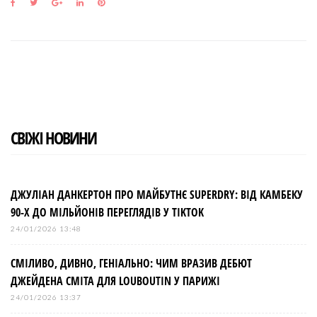
F
T
G
L
P
a
w
o
i
i
c
i
o
n
n
e
t
g
k
t
b
t
l
e
e
o
e
e
d
r
o
r
+
I
e
k
n
s
t
СВІЖІ НОВИНИ
ДЖУЛІАН ДАНКЕРТОН ПРО МАЙБУТНЄ SUPERDRY: ВІД КАМБЕКУ
90-Х ДО МІЛЬЙОНІВ ПЕРЕГЛЯДІВ У TIKTOK
24/01/2026 13:48
СМІЛИВО, ДИВНО, ГЕНІАЛЬНО: ЧИМ ВРАЗИВ ДЕБЮТ
ДЖЕЙДЕНА СМІТА ДЛЯ LOUBOUTIN У ПАРИЖІ
24/01/2026 13:37