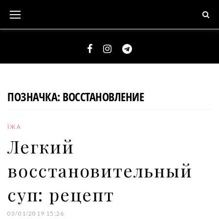
S
k
i
p
t
F
I
T
o
a
n
e
c
c
s
l
ПОЗНАЧКА:
ВОССТАНОВЛЕНИЕ
o
e
t
e
n
b
a
g
t
ЇЖА
o
g
r
e
Легкий
o
r
a
n
k
a
m
восстановительный
t
m
суп: рецепт
03/01/2019 15:26