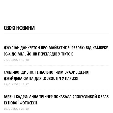
o
e
e
d
r
o
r
+
I
e
k
n
s
t
СВІЖІ НОВИНИ
ДЖУЛІАН ДАНКЕРТОН ПРО МАЙБУТНЄ SUPERDRY: ВІД КАМБЕКУ
90-Х ДО МІЛЬЙОНІВ ПЕРЕГЛЯДІВ У TIKTOK
24/01/2026 13:48
СМІЛИВО, ДИВНО, ГЕНІАЛЬНО: ЧИМ ВРАЗИВ ДЕБЮТ
ДЖЕЙДЕНА СМІТА ДЛЯ LOUBOUTIN У ПАРИЖІ
24/01/2026 13:37
ГАРЯЧІ КАДРИ: АННА ТРІНЧЕР ПОКАЗАЛА СПОКУСЛИВИЙ ОБРАЗ
ІЗ НОВОЇ ФОТОСЕСІЇ
18/01/2026 21:18