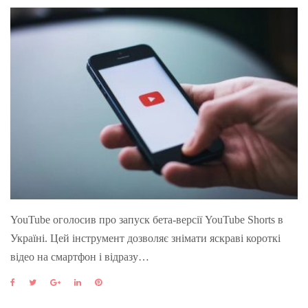
YouTube оголосив про запуск бета-версії YouTube Shorts в
Україні. Цей інструмент дозволяє знімати яскраві короткі
відео на смартфон і відразу…
F
T
G
L
P
a
w
o
i
i