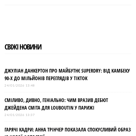
c
i
o
n
n
e
t
g
k
t
b
t
l
e
e
o
e
e
d
r
o
r
+
I
e
k
n
s
t
СВІЖІ НОВИНИ
ДЖУЛІАН ДАНКЕРТОН ПРО МАЙБУТНЄ SUPERDRY: ВІД КАМБЕКУ
90-Х ДО МІЛЬЙОНІВ ПЕРЕГЛЯДІВ У TIKTOK
24/01/2026 13:48
СМІЛИВО, ДИВНО, ГЕНІАЛЬНО: ЧИМ ВРАЗИВ ДЕБЮТ
ДЖЕЙДЕНА СМІТА ДЛЯ LOUBOUTIN У ПАРИЖІ
24/01/2026 13:37
ГАРЯЧІ КАДРИ: АННА ТРІНЧЕР ПОКАЗАЛА СПОКУСЛИВИЙ ОБРАЗ