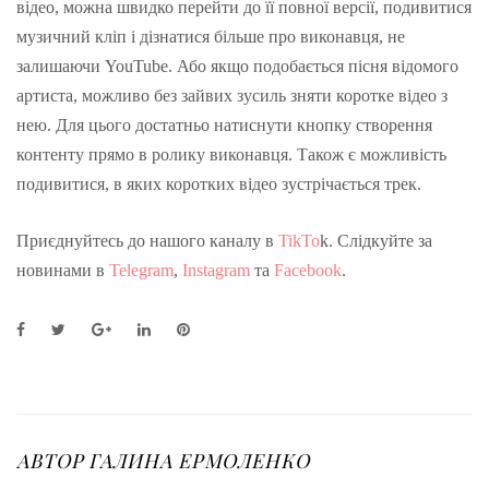
відео, можна швидко перейти до її повної версії, подивитися
музичний кліп і дізнатися більше про виконавця, не
залишаючи YouTube. Або якщо подобається пісня відомого
артиста, можливо без зайвих зусиль зняти коротке відео з
нею. Для цього достатньо натиснути кнопку створення
контенту прямо в ролику виконавця. Також є можливість
подивитися, в яких коротких відео зустрічається трек.
Приєднуйтесь до нашого каналу в
TikTo
k. Слідкуйте за
новинами в
Telegram
,
Instagram
та
Facebook
.
F
T
G
L
P
a
w
o
i
i
c
i
o
n
n
e
t
g
k
t
b
t
l
e
e
o
e
e
d
r
o
r
+
I
e
АВТОР
ГАЛИНА ЕРМОЛЕНКО
k
n
s