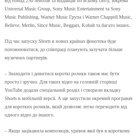
від понад 250 лейблів та видавців по всьому світу, зокрема
Universal Music Group, Sony Music Entertainment та Sony
Music Publishing, Warner Music Група і Warner Chappell Music,
Believe, Merlin, Since Music, Beggars, Kobalt та багато інших.
Під час запуску Shorts в нових країнах фонотека буде
поповнюватися, до співпраці планують залучати більше
музичних партнерів.
– Знаходити і дивитися короткі ролики також має бути
просто і зручно. Для таких відео на головній сторінці
YouTube додали спеціальний розділ і створили вкладку
Shorts в мобільній версії. А ще запустили окремий програвач
для коротких роликів, який дозволяє легко переходити від
одного відео до іншого.
– Якщо зацікавила композиція, уривок якої був в короткому