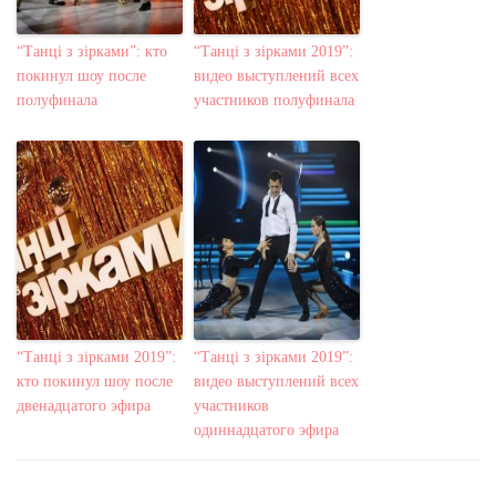
“Танці з зірками”: кто
“Танці з зірками 2019”:
покинул шоу после
видео выступлений всех
полуфинала
участников полуфинала
“Танці з зірками 2019”:
“Танці з зірками 2019”:
кто покинул шоу после
видео выступлений всех
двенадцатого эфира
участников
одиннадцатого эфира