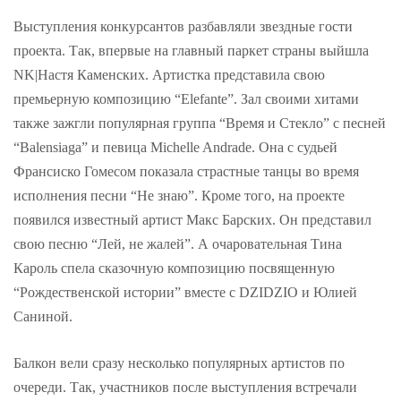
Выступления конкурсантов разбавляли звездные гости
проекта. Так, впервые на главный паркет страны выйшла
NK|Настя Каменских. Артистка представила свою
премьерную композицию “Elefante”. Зал своими хитами
также зажгли популярная группа “Время и Стекло” с песней
“Balensiaga” и певица Michelle Andrade. Она с судьей
Франсиско Гомесом показала страстные танцы во время
исполнения песни “Не знаю”. Кроме того, на проекте
появился известный артист Макс Барских. Он представил
свою песню “Лей, не жалей”. А очаровательная Тина
Кароль спела сказочную композицию посвященную
“Рождественской истории” вместе с DZIDZIO и Юлией
Саниной.
Балкон вели сразу несколько популярных артистов по
очереди. Так, участников после выступления встречали