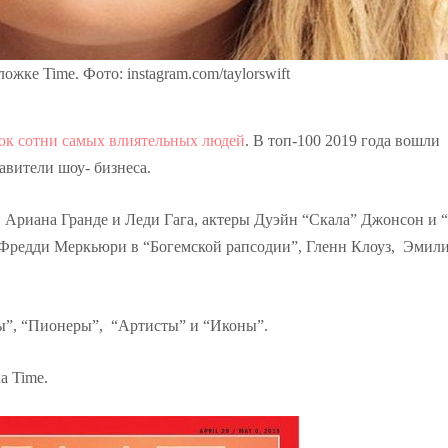
жке Time. Фото: instagram.com/taylorswift
ок сотни самых влиятельных людей
. В топ-100 2019 года вошли
авители шоу- бизнеса.
, Ариана Гранде и Леди Гага, актеры Дуэйн “Скала” Джонсон и 
 Фредди Меркьюри в “Богемской рапсодии”, Гленн Клоуз, Эмил
ны”, “Пионеры”, “Артисты” и “Иконы”.
а Time.