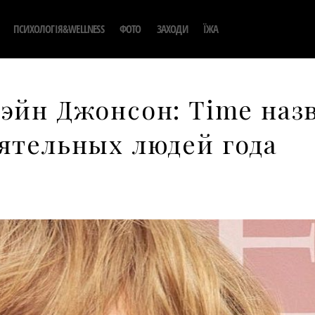
ПСИХОЛОГІЯ&WELLNESS
ФОТО
ЗАХОДИ
ЇЖА
эйн Джонсон: Time наз
ятельных людей года