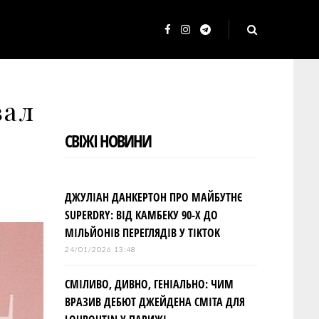
F
I
T
a
n
e
c
s
l
вал
e
t
e
b
a
g
СВІЖІ НОВИНИ
o
g
r
o
r
a
k
a
m
ДЖУЛІАН ДАНКЕРТОН ПРО МАЙБУТНЄ
m
SUPERDRY: ВІД КАМБЕКУ 90-Х ДО
МІЛЬЙОНІВ ПЕРЕГЛЯДІВ У TIKTOK
24/01/2026 13:48
СМІЛИВО, ДИВНО, ГЕНІАЛЬНО: ЧИМ
ВРАЗИВ ДЕБЮТ ДЖЕЙДЕНА СМІТА ДЛЯ