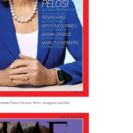
литик Ненси Пелоси. Фото: instagram.com/time