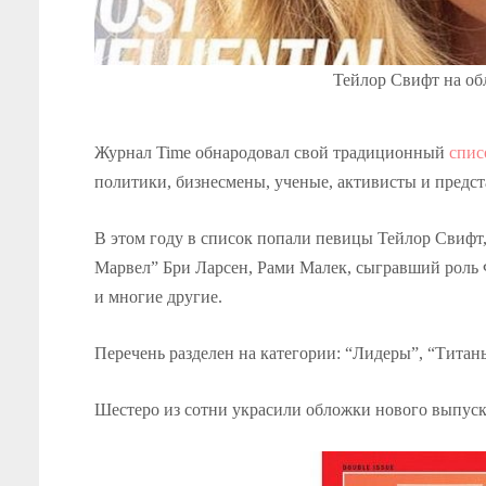
Тейлор Свифт на обло
Журнал Time обнародовал свой традиционный
спис
политики, бизнесмены, ученые, активисты и предст
В этом году в список попали певицы Тейлор Свифт
Марвел” Бри Ларсен, Рами Малек, сыгравший роль
и многие другие.
Перечень разделен на категории: “Лидеры”, “Тита
Шестеро из сотни украсили обложки нового выпуск