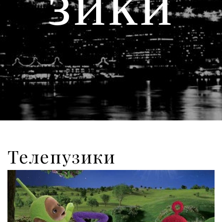
зики
Телепузики