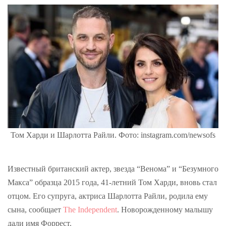
Том Харди и Шарлотта Райли. Фото: instagram.com/newsofs
Известный британский актер, звезда “Венома” и “Безумного
Макса” образца 2015 года, 41-летний Том Харди, вновь стал
отцом. Его супруга, актриса Шарлотта Райли, родила ему
сына, сообщает
The Independent
. Новорожденному малышу
дали имя Форрест.