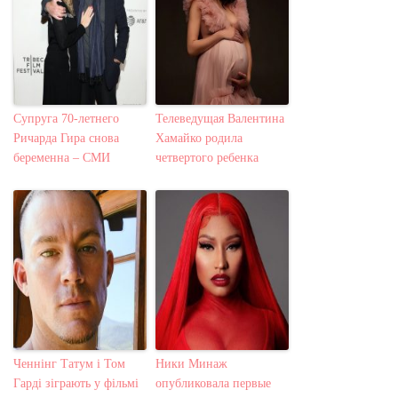
Супруга 70-летнего
Телеведущая Валентина
Ричарда Гира снова
Хамайко родила
беременна – СМИ
четвертого ребенка
Ченнінг Татум і Том
Ники Минаж
Гарді зіграють у фільмі
опубликовала первые