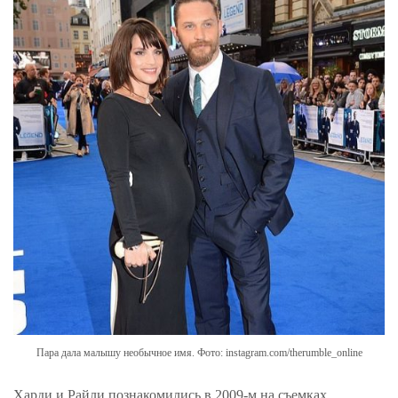
Пара дала малышу необычное имя. Фото: instagram.com/therumble_online
Харди и Райли познакомились в 2009-м на съемках