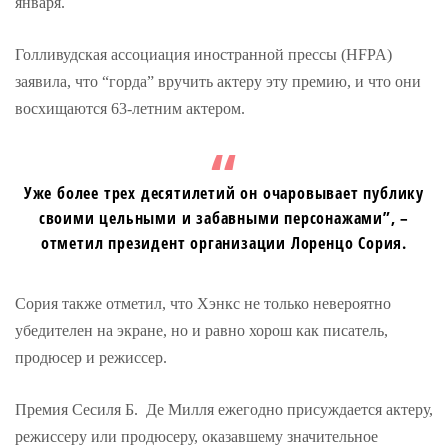
января.
Голливудская ассоциация иностранной прессы (HFPA)
заявила, что “горда” вручить актеру эту премию, и что они
восхищаются 63-летним актером.
Уже более трех десятилетий он очаровывает публику
своими цельными и забавными персонажами”, –
отметил президент организации Лоренцо Сория.
Сория также отметил, что Хэнкс не только невероятно
убедителен на экране, но и равно хорош как писатель,
продюсер и режиссер.
Премия Сесиля Б. Де Милля ежегодно присуждается актеру,
режиссеру или продюсеру, оказавшему значительное