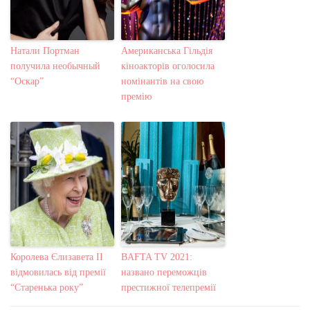
Натали Портман
Американська Гільдія
получила необычный
кіноакторів оголосила
“Оскар”
номінантів на свою
премію
Королева Єлизавета II
BAFTA TV 2021:
відмовилась від премії
названо переможців
“Старенька року”
престижної телепремії