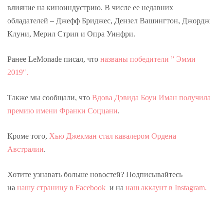
влияние на киноиндустрию. В числе ее недавних
обладателей – Джефф Бриджес, Дензел Вашингтон, Джордж
Клуни, Мерил Стрип и Опра Уинфри.
Ранее LeMonade писал, что
названы победители ” Эмми
2019″.
Также мы сообщали, что
Вдова Дэвида Боуи Иман получила
премию имени Франки Соццани
.
Кроме того,
Хью Джекман стал кавалером Ордена
Австралии
.
Хотите узнавать больше новостей? Подписывайтесь
на
нашу страницу в Facebook
и на
наш аккаунт в Instagram.