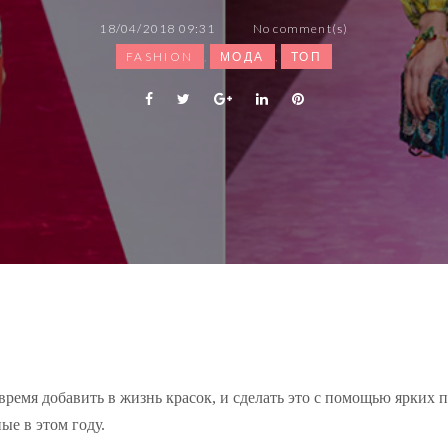
18/04/2018 09:31
No comment(s)
FASHION
,
МОДА
,
ТОП
F
T
G
L
P
a
w
o
i
i
c
i
o
n
n
e
t
g
k
t
b
t
l
e
e
o
e
e
d
r
o
r
+
I
e
k
n
s
t
 время добавить в жизнь красок, и сделать это с помощью
ярких 
ые в этом году.