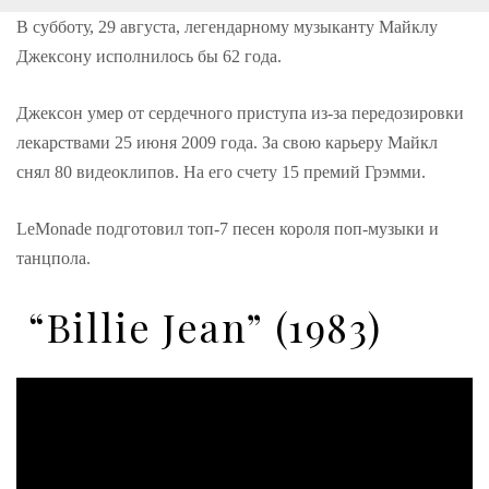
o
r
+
I
e
k
n
s
В субботу, 29 августа, легендарному музыканту Майклу
t
Джексону исполнилось бы 62 года.
Джексон умер от сердечного приступа из-за передозировки
лекарствами 25 июня 2009 года. За свою карьеру Майкл
снял 80 видеоклипов. На его счету 15 премий Грэмми.
LeMonade подготовил топ-7 песен короля поп-музыки и
танцпола.
“Billie Jean” (1983)