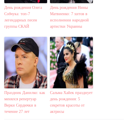
День рождения Олега
День рождения Нины
Собчука: топ-7
Матвиенко: 7 хитов в
легендарных песен
исполнении народной
группы СКАЙ
артистки Украины
Праздник Данилко: как
Сальма Хайек празднует
менялся репертуар
день рождения: 5
Верки Сердючки в
секретов красоты от
течение 27 лет
актрисы