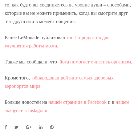
то, как будто вы соединяетесь на уровне души – способами,
которые вы не можете применить, когда вы смотрите друг
на друга или в момент общения.
Ранее LeMonade публиковал
топ-5 продуктов для
улучшения работы мозга
.
Также мы сообщали, что
йога помогает очистить организм
.
Кроме того,
обнародован рейтинг самых здоровых
аэропортов мира
.
Больше новостей на
нашей странице в Facebook
и в
нашем
аккаунте в Instagram
F
T
G
L
P
a
w
o
i
i